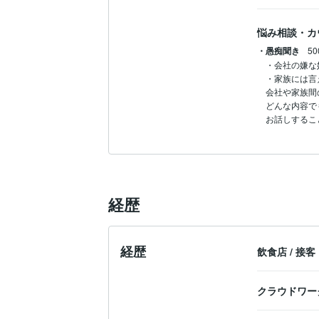
悩み相談・カ
・愚痴聞き
5
・会社の嫌な奴
・家族には言
会社や家族間
どんな内容で
お話しするこ
経歴
経歴
飲食店
/
接客
クラウドワー