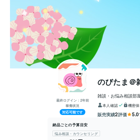
のびたま＠
雑談・お悩み相談部
最終ログイン：
2年前
本人確認
機密保
稼働状況
対応可能です
2
5.0
販売実績
評価
納品ごとの予算目安
悩み相談・カウンセリング