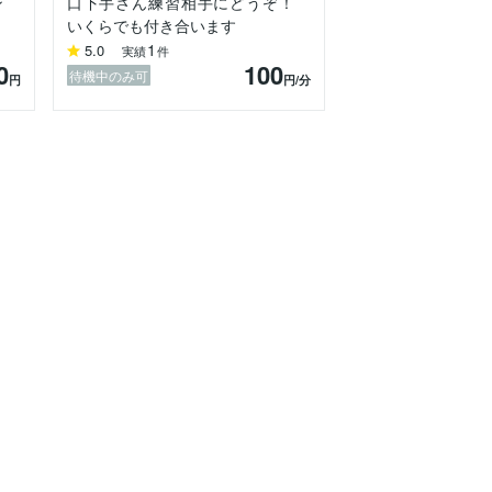
ン
口下手さん練習相手にどうぞ！
いくらでも付き合います
1
5.0
実績
件
0
100
待機中のみ可
円
円
/分