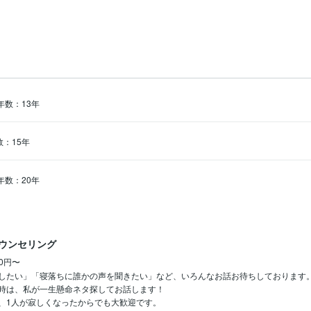
て最適だと感じました。

さい。

ートさせていただきます
年数：13年
：15年
年数：20年
ウンセリング
00円〜
したい」「寝落ちに誰かの声を聞きたい」など、いろんなお話お待ちしております。
時は、私が一生懸命ネタ探してお話します！

、1人が寂しくなったからでも大歓迎です。