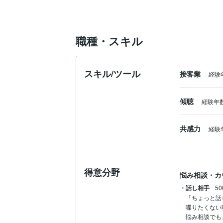
望む時にすぐに手に入れられる相談所とし
悩みの大きさは人それぞれです。

男女によっても、考え方は違います。

職種・スキル
あなたの思うまま、感じたままをお伝え下
あなたの思いを受け止めます。

よりよい明日を送れるように精一杯サポ
スキル/ツール
接客業
経験
傾聴
経験年数
共感力
経験
得意分野
悩み相談・カ
・話し相手
5
「ちょっと話
喋りたくない
悩み相談でも