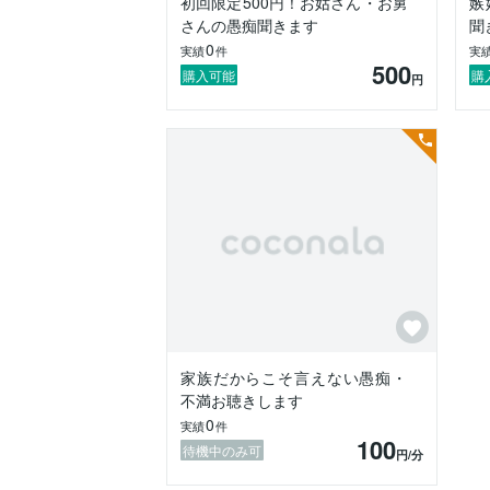
初回限定500円！お姑さん・お舅
嫉
まずは、友達感覚でお話しましょう♪

さんの愚痴聞きます
聞
0
実績
件
実
■私の簡単な経歴。

500
学生時代にいじめを経験。

購入可能
購
円
苦手だった人間関係がより苦手になり、ほ
初めて入社した会社が倒産。

ニートを経て、引きこもり生活を経験。

なんとか社会復帰後、結婚。

同居からの嫁姑バトル。

心身ともに疲労した私は、カウンセリング
カウンセリングに通う前はかなりためらい
「カウンセリングなんて、変な人と思われ
「精神を病むなんて、恥ずかしいことだ」
という思いに駆られていました。

更に、病院に行くまでには電話で日程調整
家族だからこそ言えない愚痴・
私も「こんなに時間がかかるんだ。」と

不満お聴きします
絶望を感じてしまいました。

0
しかも、せっかく病院に行っても何を相談
実績
件
100
待機中のみ可
円
/分
ココナラは電話ですぐに対応可能。
