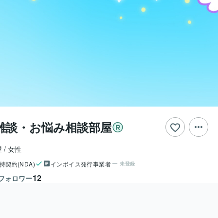
雑談・お悩み相談部屋
屋
女性
持契約(NDA)
インボイス発行事業者
未登録
12
フォロワー