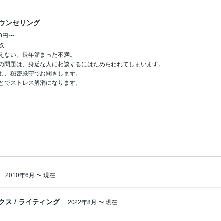
ウンセリング
00円〜


えない。長年溜まった不満。

の問題は、身近な人に相談するにはためらわれてしまいます。

も、秘密厳守でお聞きします。

とでストレス解消になります。
2010年6月
〜
現在
クス
/
ライティング
2022年8月
〜
現在