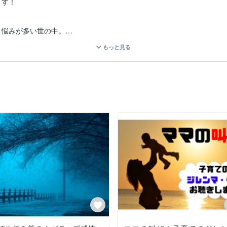
す！

悩みが多い世の中。

もっと見る
行くのは、かなり勇気がいることです。



っていきます。



いよ！」

かったりするものですよ。
