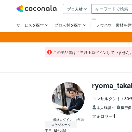
この出品者は半年以上ログインしていません
ryoma_taka
コンサルタント
30
本人確認
機密保
1
フォロワー
最終ログイン：
1年前
スケジュール
平日18時以降
