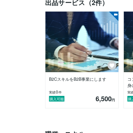
出品サービス（2件）
B2CスキルをB2B事業にします
コ
身
0
実績
件
実
6,500
購入可能
購
円