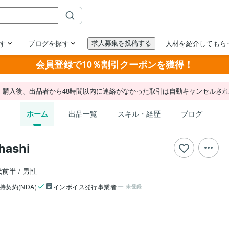
会員登録で10％割引クーポンを獲得！
。購入後、出品者から48時間以内に連絡がなかった取引は自動キャンセルさ
ホーム
出品一覧
スキル・経歴
ブログ
hashi
代前半
男性
持契約(NDA)
インボイス発行事業者
未登録