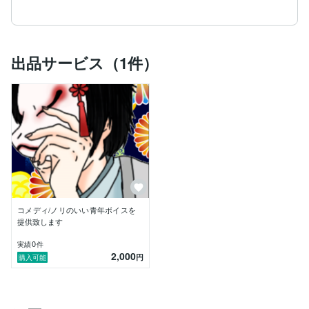
出品サービス（1件）
コメディ/ノリのいい青年ボイスを
提供致します
0
実績
件
2,000
円
購入可能