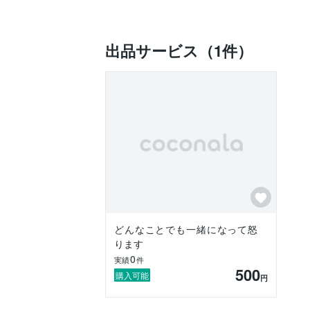
出品サービス（1件）
どんなことでも一緒になって怒
ります
0
実績
件
500
購入可能
円