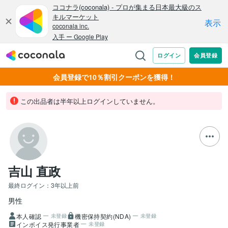
会員登録で10％割引クーポンを獲得！
この出品者は半年以上ログインしていません。
吉山 直政
最終ログイン：
3年以上前
男性
本人確認
機密保持契約(NDA)
未登録
未登録
インボイス発行事業者
未登録