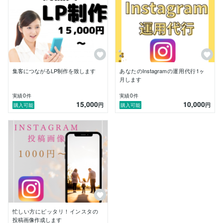
　　↓

初稿提出

　　↓

修正・確認

　　↓

納品

購入前にメッセージでのご相談をお願いしております。

集客につながるLP制作を致します
あなたのInstagramの運用代行1ヶ
月します
0
0
実績
件
実績
件
15,000
10,000
円
円
購入可能
購入可能
忙しい方にピッタリ！インスタの
投稿画像作成します