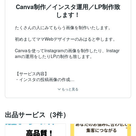
Canva制作／インスタ運用／LP制作致
します！
たくさんの人にみてもらう画像を制作いたします。

初めましてママWebデザイナーのみはると申します。

Canvaを使ってInstagramの画像を制作したり、Instagr
amの運用をしたりLPの制作も致します。

【サービス内容】

・インスタの投稿画像の作成

・その他のSNS画像の作成(Twitter、Facebook等)

もっと見る
・修正回数は上限はありません。納得いただくまで何回
でも修正致します。お気軽にご相談ください。

・納品形式　　JPG/PNG/PDF

・納期は３枚まで７日以内に納品致します。

出品サービス（3件）
・1枚からご購入いただけます。

【サービス購入の流れ】

ヒアリング(画像イメージ、納期等を確認いたします)
