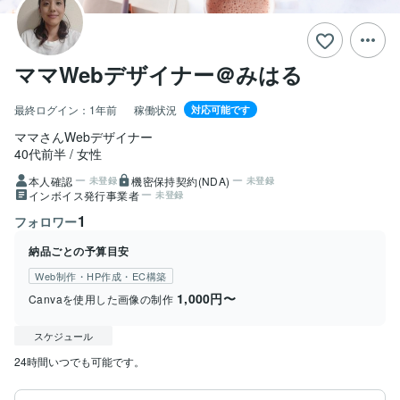
ママWebデザイナー＠みはる
最終ログイン：
1年前
稼働状況
対応可能です
ママさんWebデザイナー
40代前半
女性
本人確認
機密保持契約(NDA)
未登録
未登録
インボイス発行事業者
未登録
1
フォロワー
納品ごとの予算目安
Web制作・HP作成・EC構築
1,000円〜
Canvaを使用した画像の制作
スケジュール
24時間いつでも可能です。