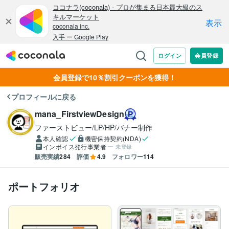
会員登録で10％割引クーポンを獲得！
プロフィールに戻る
mana_FirstviewDesign
ファーストビュー/LP/HP/バナー制作
本人確認
機密保持契約(NDA)
インボイス発行事業者
未登録
販売実績
284
評価
4.9
フォロワー
114
ポートフォリオ