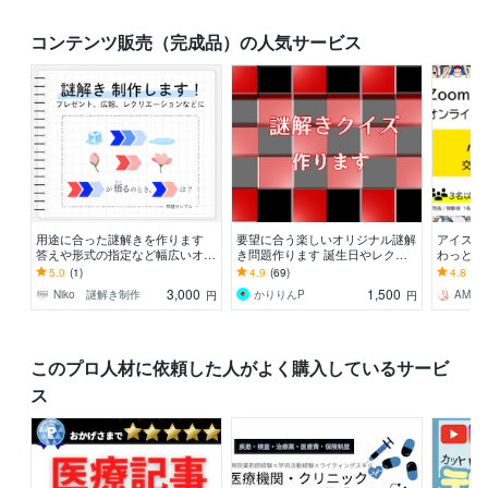
コンテンツ販売（完成品）の人気サービス
用途に合った謎解きを作ります
要望に合う楽しいオリジナル謎解
アイスブ
答えや形式の指定など幅広いオー
き問題作ります 誕生日やレクや
わっと盛
ダーに応えます
イベントなど場面にあった謎解き
ン飲み会
5.0
(1)
4.9
(69)
4.8
(9)
作成します！
パワーポ
3,000
1,500
Niko 謎解き制作
かりりんP
AMYL
円
円
このプロ人材に依頼した人がよく購入しているサービ
ス