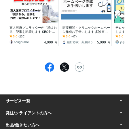
東大医療プロライターが「読まれ
医療機関・クリニックホームペー
テロップ
る」記事を執筆します SEO対
ジ作成お手伝いします 多診療科
します 1
策・監修案件も万全です！
記事の執筆経験と病院薬剤師歴を
フルテロ
5.0
(230)
5.0
(47)
5.0
(27
活かします！
4,000
5,000
sougouishi
藤野紗衣 薬剤師ライター
円
円