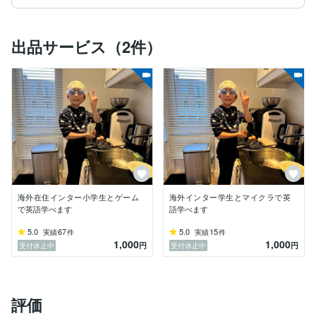
・算数（インターで学年1位）

・柔道(大会で優勝経験何度もあり)

出品サービス（2件）
ー苦手なことー

妹とおやつの選び合いでけんかしちゃう

ー好きなものー

・サイゼリヤのペペロンチーノ大盛り

・サーモン

ー嫌いなものー

・納豆、オクラ

僕といっぱい遊ぼうね！

海外在住インター小学生とゲーム
海外インター学生とマイクラで英
で英語学べます
語学べます
5.0
67
5.0
15
実績
件
実績
件
1,000
1,000
円
円
受付休止中
受付休止中
評価