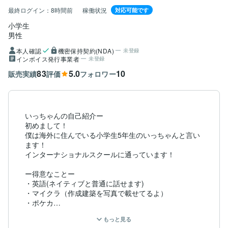
最終ログイン：
8時間前
稼働状況
対応可能です
小学生
男性
本人確認
機密保持契約(NDA)
未登録
インボイス発行事業者
未登録
83
5.0
10
販売実績
評価
フォロワー
いっちゃんの自己紹介ー

初めまして！

僕は海外に住んでいる小学生5年生のいっちゃんと言い
ます！

インターナショナルスクールに通っています！

ー得意なことー

・英語(ネイティブと普通に話せます)

・マイクラ（作成建築を写真で載せてるよ）

・ポケカ

・プログラミング

もっと見る
・タイピング技能検定2級
