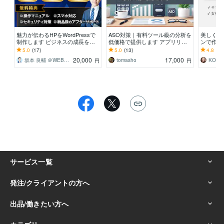
魅力が伝わるHPをWordPressで
ASO対策｜有料ツール級の分析を
美しく目
制作します ビジネスの成長を後
低価格で提供します アプリリリ
ンで作り
押しする、心を込めたホームペー
ース数が激増しているため上位表
くデザイ
5.0
(17)
5.0
(13)
4.8
(13
ジ制作
示が難しくなってます
る名刺。
20,000
17,000
坂本 良輔 ＠WEBクリエイター
tomasho
KO De
円
円