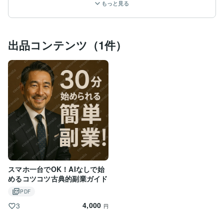
もっと見る
僕がやっている副業は、

“技術の進歩によって見落とされがちな、小さな気づき”
 を拾って、そこに価値を見つけてマネタイズしていく
出品コンテンツ（1件）
ようなスタイルです。

派手さはありませんが、

・特別な才能がなくてもできる

・コツコツ続ければ、ちゃんと力になる

そんな “地に足のついた稼ぎ方” を大事にしながら活動
しています。

また、ココナラではやったことのないお仕事や挑戦して
みたいお仕事を受注しております！
スマホ一台でOK！AIなしで始
めるコツコツ古典的副業ガイド
PDF
4,000
3
円