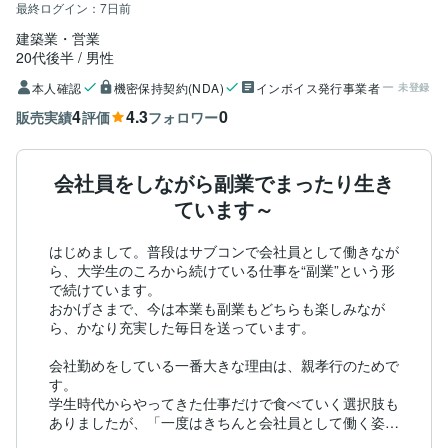
最終ログイン：
7日前
建築業・営業
20代後半
男性
本人確認
機密保持契約(NDA)
インボイス発行事業者
未登録
4
4.3
0
販売実績
評価
フォロワー
会社員をしながら副業でまったり生き
ています～
はじめまして。普段はサブコンで会社員として働きなが
ら、大学生のころから続けている仕事を“副業”という形
で続けています。

おかげさまで、今は本業も副業もどちらも楽しみなが
ら、かなり充実した毎日を送っています。

会社勤めをしている一番大きな理由は、親孝行のためで
す。

学生時代からやってきた仕事だけで食べていく選択肢も
ありましたが、「一度はきちんと会社員として働く姿を
親に見せたい」と思い、今の道を選びました。
