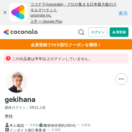
会員登録で10％割引クーポンを獲得！
この出品者は半年以上ログインしていません。
gekihana
最終ログイン：
3年以上前
男性
本人確認
機密保持契約(NDA)
未登録
未登録
インボイス発行事業者
未登録