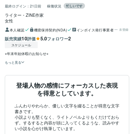
最終ログイン：
21日前
稼働状況
忙しいです
ライター・ZINE作家
女性
本人確認
機密保持契約(NDA)
インボイス発行事業者
未登録
10
5.0
2
販売実績
評価
フォロワー
スケジュール
⭐︎年末年始休暇のお知らせ⭐︎
もっと見る
登場人物の感情にフォーカスした表現
を得意としています。
ふんわりやわらか、優しい文字を綴ることが得意な文字
書きです。

小説よりも堅くなく、ライトノベルよりもくだけておら
ず。するすると内容が頭に入ってくるような、読みやす
い小説を心がけ執筆しています。
