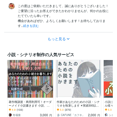
この度はご依頼いただきまして、誠にありがとうございました！

ご要望に沿ったお答えができたかわかりませんが、何かのお役に
たてていたら幸いです。

機会があればぜひ、よろしくお願いします！お待ちしておりま
す...
続きを読む
もっと見る
小説・シナリオ制作の人気サービス
著作権譲渡・商用利用可！オーダ
作家があなたのための小説・シナ
小説(シ
ーメイド小説書きます 小説、シ
リオを執筆します ✴︎実績300以上
ル様々！
ナリオ、リライト、記事作成。純
✴︎小説・シナリオ・プロット執筆
説までO
4.9
(133)
5.0
(370)
5.0
(15
文学からラノベまで！
いたします
3,000
2,000
冬場蚕
CAFUNE「カフネ」
円
円