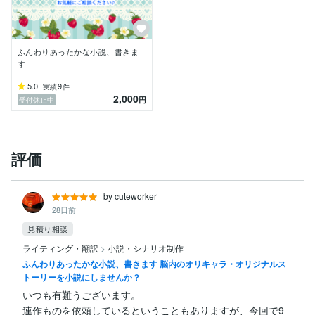
ふんわりあったかな小説、書きま
す
5.0
9
実績
件
2,000
円
受付休止中
評価
by cuteworker
28日前
見積り相談
ライティング・翻訳
>
小説・シナリオ制作
ふんわりあったかな小説、書きます 脳内のオリキャラ・オリジナルス
トーリーを小説にしませんか？
いつも有難うございます。

連作ものを依頼しているということもありますが、今回で9