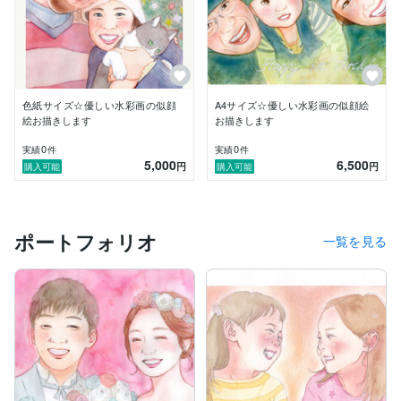
色紙サイズ☆優しい水彩画の似顔
A4サイズ☆優しい水彩画の似顔絵
絵お描きします
お描きします
0
0
実績
件
実績
件
5,000
6,500
円
円
購入可能
購入可能
ポートフォリオ
一覧を見る