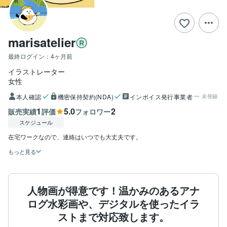
marisatelier
最終ログイン：
4ヶ月前
イラストレーター
女性
本人確認
機密保持契約(NDA)
インボイス発行事業者
未登録
1
5.0
2
販売実績
評価
フォロワー
スケジュール
在宅ワークなので、連絡はいつでも大丈夫です。
もっと見る
人物画が得意です！温かみのあるアナ
ログ水彩画や、デジタルを使ったイラ
ストまで対応致します。