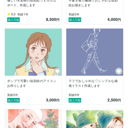
優しい水彩画の似顔絵ウェルカム
手書き風☆繊細でおしゃれな似顔
ボード、作成します
絵お描きします
5.0
1
0
実績
件
実績
件
8,500
4,000
円
円
購入可能
購入可能
ポップで可愛い似顔絵のアイコン
ラフでおしゃれな♡シンプルな線
お作りします
画イラスト作成します
0
0
実績
件
実績
件
3,000
2,500
円
円
購入可能
購入可能