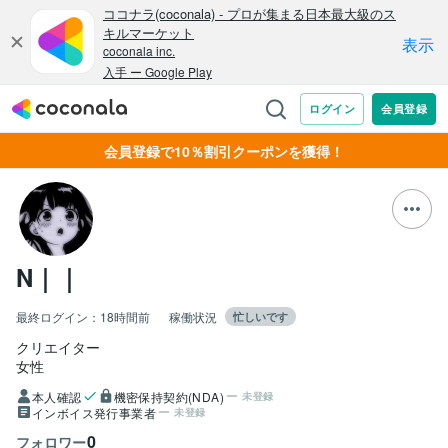
会員登録で10％割引クーポンを獲得！
N｜｜
最終ログイン：
18時間前
稼働状況
忙しいです
クリエイター
女性
本人確認
機密保持契約(NDA)
未登録
インボイス発行事業者
未登録
0
フォロワー