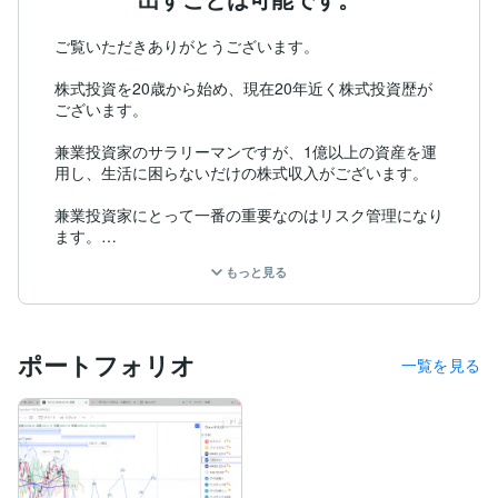
ご覧いただきありがとうございます。

株式投資を20歳から始め、現在20年近く株式投資歴が
ございます。

兼業投資家のサラリーマンですが、1億以上の資産を運
用し、生活に困らないだけの株式収入がございます。

兼業投資家にとって一番の重要なのはリスク管理になり
ます。

もっと見る
一日中相場に張り付くことができないため、値動きの激
しいグロース市場（マザーズ）や新規上場株は基本的に
取引しません。

ポートフォリオ
値動きの比較的に落ち着いている、プライム市場（東証
一覧を見る
一部）銘柄で、かつ一定の条件を満たした銘柄しか取引
は致しません。

日経225やETFがメインになります。

初心者から経験者まで分かるように動画を編集して製作
しています。
