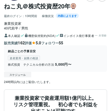
ねこ丸＠株式投資歴20年
最終ログイン：
10時間前
稼働状況
内容によります
兼業投資家
40代前半
男性
本人確認
機密保持契約(NDA)
インボイス発行事業者
未登録
162
5.0
55
販売実績
評価
フォロワー
納品ごとの予算目安
資産運用・副業の相談
5,000円〜
株式投資 テクニカル分析の方法
スケジュール
24時間以内にはご返信いたします。
兼業投資家で資産運用額1億円以上。
リスク管理重視。 初心者でも利益を
出すことは可能です。