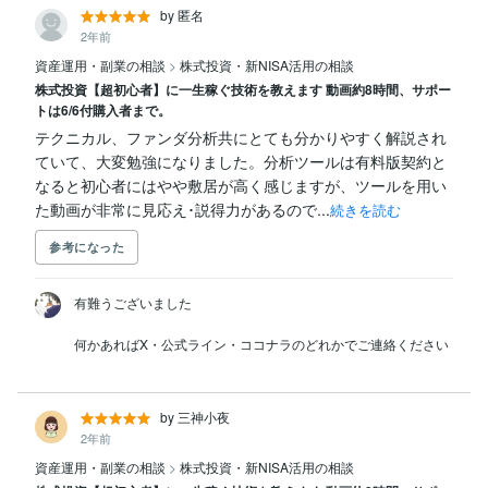
by 匿名
2年前
資産運用・副業の相談
>
株式投資・新NISA活用の相談
株式投資【超初心者】に一生稼ぐ技術を教えます 動画約8時間、サポー
トは6/6付購入者まで。
テクニカル、ファンダ分析共にとても分かりやすく解説され
ていて、大変勉強になりました。分析ツールは有料版契約と
なると初心者にはやや敷居が高く感じますが、ツールを用い
た動画が非常に見応え･説得力があるので...
続きを読む
参考になった
有難うございました

by 三神小夜
2年前
資産運用・副業の相談
>
株式投資・新NISA活用の相談