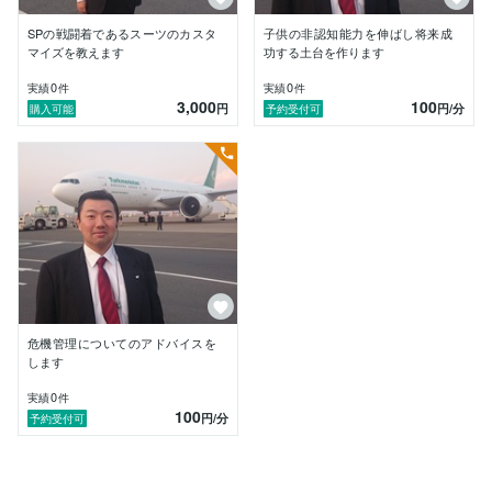
ただきましたので、この度ココナラでの出品をすること
にしました。

SPの戦闘着であるスーツのカスタ
子供の非認知能力を伸ばし将来成
マイズを教えます
功する土台を作ります
一期一会のセッションはなかなか緊張もしますが、ご期
待にお応えできるよう精一杯やらせていただきますの
0
0
実績
件
実績
件
3,000
100
で、宜しくお願い致します。

円
円
/分
購入可能
予約受付可
危機管理についてのアドバイスを
します
0
実績
件
100
円
/分
予約受付可