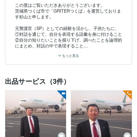
この度はご覧いただきありがとうございます。

茨城県つくば市で「GRITERつくば」を運営しておりま
す杉山と申します。

元警護官（SP）としての経験を活かし、子供たちに、

①対話を通じて、自分を表現する語彙を身に付けること

②自分の知りたいことを掘り下げ、調べたことを論理的
にまとめ、対話の中で表現すること

③他人の意見をよく聞き、敬意を持って質問や反論をす
もっと見る
ること

④仲間を集め、意思疎通をしながら、一つのプロジェク
トに取り組み、最後までやり遂げること

などを教えています。

出品サービス（3件）
実際の教室では、総合護身術や野外活動等もあり、オン
ラインではできない学びもありますが、

本校の一番のウリは「対話」です。

対話を通じて、自分の目標を見つけたり、挑戦する覚悟
を固めたり、自分の考えを整理して、他人に伝達する術
を身に付けたり、他にも様々な成長を実感できるとのた
くさんの声を頂いています。

その学びをオンラインでもできないか？との声を多数い