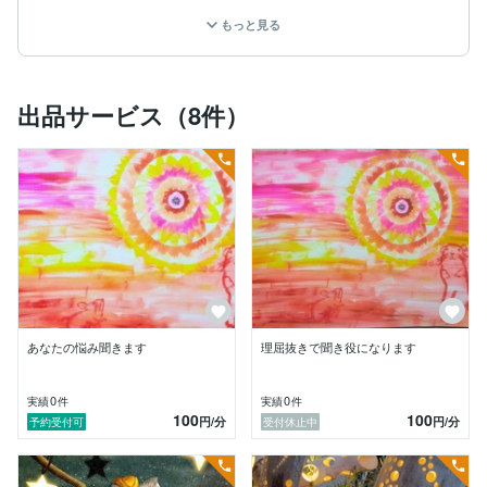
あなたの環境を知って

もっと見る
あなたが『求める』事を提供します。

その後は、あなた次第です。

私は、その為に存在しますから。

出品サービス（8件）
商品は、１つにしております。

その意味は、ひとりひとり違うから。

話題を決めて話し出す事って。

煩わしく『難しい』時もありませんか？？

私の前職(理容師)では、

常に、前もっての情報なく、

傾聴したお話を元に

技術と話題を

提供しておりました。

あなたの悩み聞きます
理屈抜きで聞き役になります
あなたと出会いたい。

出会ったあなたの人生を

知って、手助け出来るなら

0
0
実績
件
実績
件
100
100
私は幸せです。

円
/分
円
/分
予約受付可
受付休止中
一后美智子