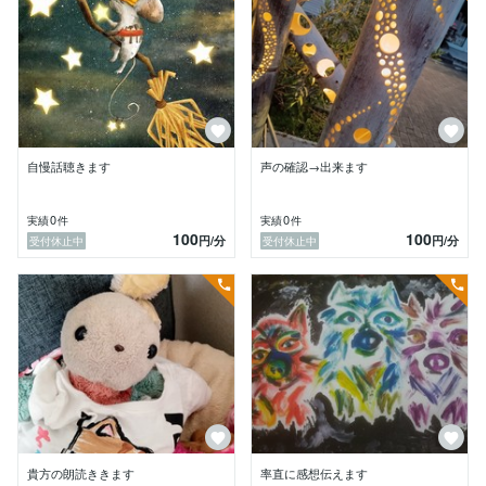
自慢話聴きます
声の確認→出来ます
0
0
実績
件
実績
件
100
100
円
/分
円
/分
受付休止中
受付休止中
貴方の朗読ききます
率直に感想伝えます