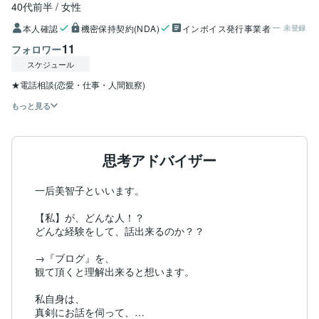
40代前半
女性
本人確認
機密保持契約(NDA)
インボイス発行事業者
未登録
11
フォロワー
スケジュール
もっと見る
思考アドバイザー
一后美智子といいます。

【私】が、どんな人！？

どんな経験をして、話出来るのか？？

→『ブログ』を、

観て頂くと理解出来ると想います。

私自身は、

真剣にお話を伺って、
