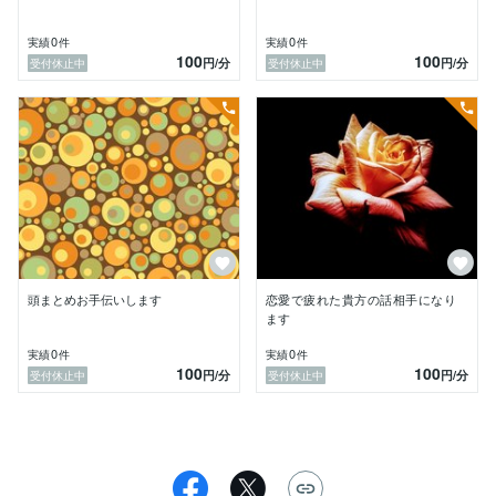
0
0
実績
件
実績
件
100
100
円
/分
円
/分
受付休止中
受付休止中
頭まとめお手伝いします
恋愛で疲れた貴方の話相手になり
ます
0
0
実績
件
実績
件
100
100
円
/分
円
/分
受付休止中
受付休止中