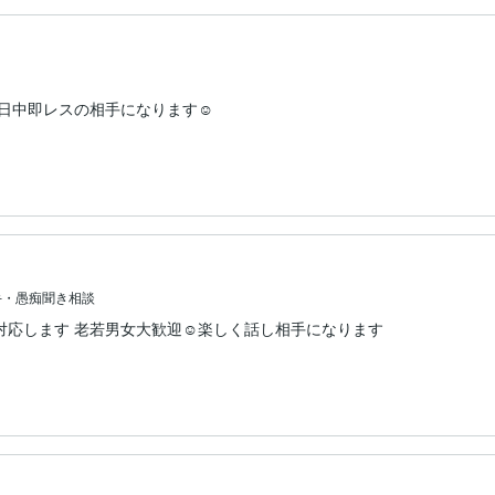
日中即レスの相手になります☺︎
手・愚痴聞き相談
応します 老若男女大歓迎☺︎楽しく話し相手になります