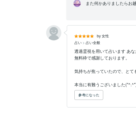
by 女性
占い
>
占い全般
透過霊視を用いて占います あな
無料枠で感謝しております。

気持ちが焦っていたので、とても
本当に有難うございました(*^.^*
参考になった