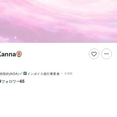
Kanna
持契約(NDA)
インボイス発行事業者
未登録
9
65
フォロワー