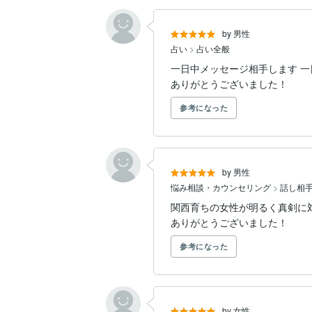
by 男性
占い
>
占い全般
一日中メッセージ相手します 一
ありがとうございました！
参考になった
by 男性
悩み相談・カウンセリング
>
話し相
関西育ちの女性が明るく真剣に対
ありがとうございました！
参考になった
by 女性