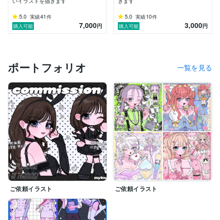
いイラストを描きます
きます
5.0
41
5.0
10
実績
件
実績
件
7,000
3,000
円
円
購入可能
購入可能
ポートフォリオ
一覧を見る
ご依頼イラスト
ご依頼イラスト