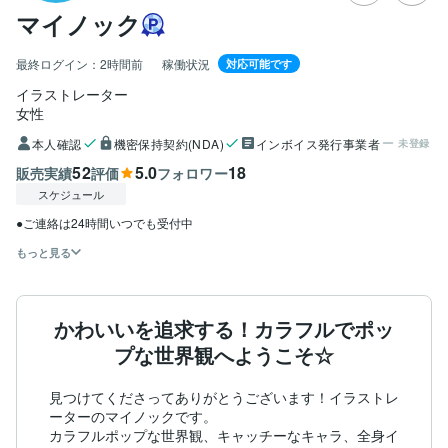
マイノック
最終ログイン：
2時間前
稼働状況
対応可能です
イラストレーター
女性
本人確認
機密保持契約(NDA)
インボイス発行事業者
未登録
52
5.0
18
販売実績
評価
フォロワー
スケジュール
●ご連絡は24時間いつでも受付中
もっと見る
かわいいを追求する！カラフルでポッ
プな世界観へようこそ☆
見つけてくださってありがとうございます！イラストレ
ーターのマイノックです。

カラフルポップな世界観、キャッチーなキャラ、全身イ