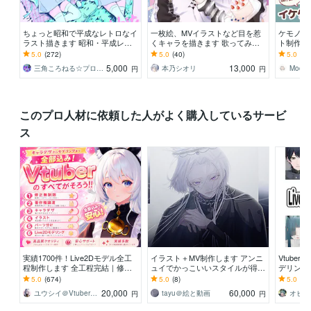
ちょっと昭和で平成なレトロなイ
一枚絵、MVイラストなど目を惹
ケモノキ
ラスト描きます 昭和・平成レト
くキャラを描きます 歌ってみ
ト制作し
ロ☆ネオン☆パステル
た、パネル開け、記念、サムネ、
tuber
5.0
(272)
5.0
(40)
5.0
(2)
特典など対応中です！！
さい！
5,000
13,000
三角ころねる☆プロフ必読願います
本乃シオリ
Moco
円
円
このプロ人材に依頼した人がよく購入しているサービ
ス
実績1700件！Live2Dモデル全工
イラスト＋MV制作します アンニ
Vtube
程制作します 全工程完結｜修正
ュイでかっこいいスタイルが得意
デリング
無制限｜著作権譲渡込｜初心者も
です
0%割引
5.0
(674)
5.0
(8)
5.0
(25
安心
20,000
60,000
ユウシイ＠Vtuber制作
tayu＠絵と動画
円
円