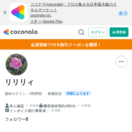
会員登録で10％割引クーポンを獲得！
リリリィ
最終ログイン：
3時間前
稼働状況
内容によります
本人確認
機密保持契約(NDA)
未登録
未登録
インボイス発行事業者
未登録
0
フォロワー