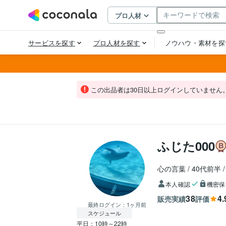
この出品者は30日以上ログインしていません
ふじた000
心の言葉
40代前半
本人確認
機密保
38
4.
販売実績
評価
最終ログイン：
1ヶ月前
スケジュール
平日：10時～22時
