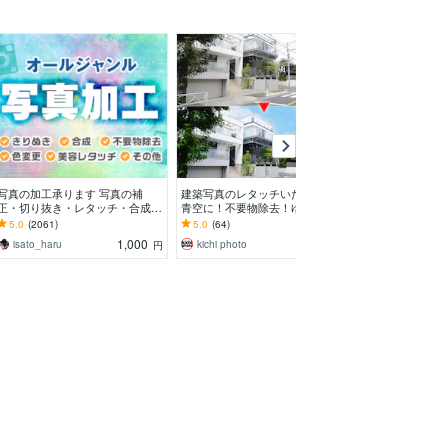
写真の加工承ります 写真の補
建築写真のレタッチいたします
写真からユニフ
正・切り抜き・レタッチ・合成が
青空に！不要物除去！ゆがみ補
データ作ります
必要な方に
正！きれいな色味に！
ミニユニフォー
5.0
(2061)
5.0
(64)
5.0
(54)
が作れます
1,000
1,000
isato_haru
kichi photo
ssdesigh
円
円