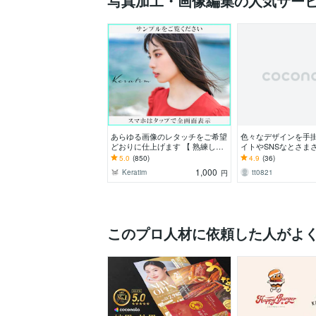
写真加工・画像編集の人気サー
あらゆる画像のレタッチをご希望
色々なデザインを手掛
どおりに仕上げます 【 熟練した
イトやSNSなとさま
技術を持つプロのレタッチで安心
ンを手掛けてます。
5.0
(850)
4.9
(36)
のクオリティ 】
1,000
Keratim
tt0821
円
このプロ人材に依頼した人がよ