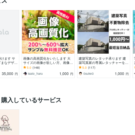
ビス
けます サ
画像の高画質化をいたします 大
建築写真のレタッチ承ります 建
ざまなデザイ
サイズの画像が欲しい方、画像を
築写真家の専属レタッチャーをし
より綺麗にしたい方に
てます。
5.0
(148)
5.0
(117)
35,000
1,000
1,000
isato_haru
0suke3
円
円
円
く購入しているサービス