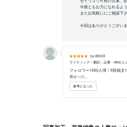
セイリュウＫ様の言葉、励
今後ともお力になれるよう
またお気軽ににご相談下さ
by iBiS33
ライティング・翻訳
>
記事・Webコ
フォロワー1000人増！X投稿文1
良かった。
参考になった