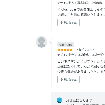
デザイン制作
>
写真加工・画像編集
Photoshop★で画像加工し
迅速なご対応に感謝いたします
参考になった
見積り相談
by セイリュウK
デザイン制作
>
ロゴ作成・ロゴデザ
ビジネスマンが『ガツン』とく
迅速に対応していただき細かな
今後も機会がありましたら、ま
参考になった
お世話になります、
