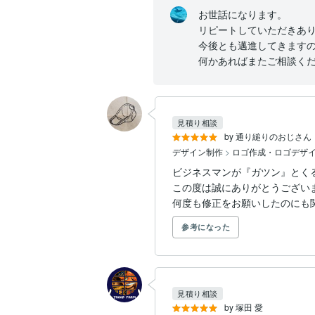
お世話になります。

リピートしていただきあり
今後とも邁進してきますの
何かあればまたご相談く
見積り相談
by 通り縋りのおじさん
デザイン制作
>
ロゴ作成・ロゴデザ
ビジネスマンが『ガツン』とく
この度は誠にありがとうございま
何度も修正をお願いしたのにも
参考になった
見積り相談
by 塚田 愛