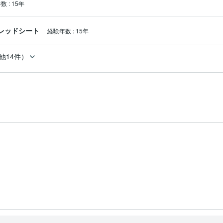
年数
:
15年
スプレッドシート
経験年数
:
15年
他14件）