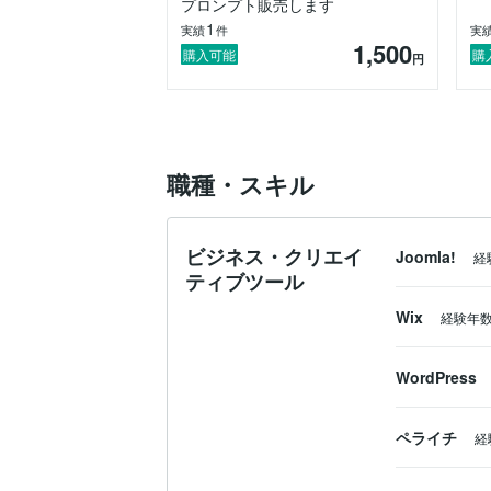
プロンプト販売します
1
実績
件
実
1,500
購入可能
購
円
職種・スキル
ビジネス・クリエイ
Joomla!
経
ティブツール
Wix
経験年
WordPress
ペライチ
経