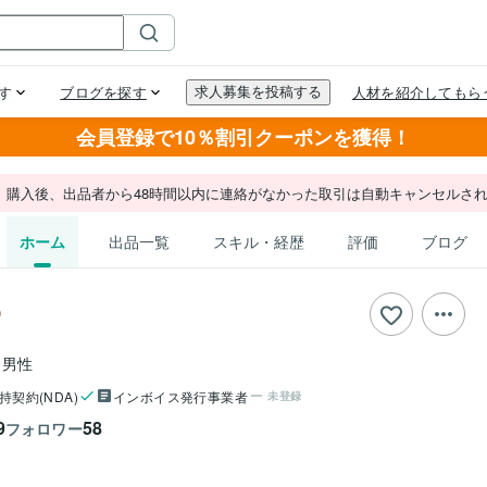
会員登録で10％割引クーポンを獲得！
。購入後、出品者から48時間以内に連絡がなかった取引は自動キャンセルさ
ホーム
出品一覧
スキル・経歴
評価
ブログ
男性
持契約(NDA)
インボイス発行事業者
未登録
9
58
フォロワー