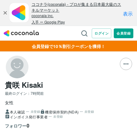
会員登録で10％割引クーポンを獲得！
貴咲 Kisaki
最終ログイン：
7時間前
女性
本人確認
機密保持契約(NDA)
未登録
未登録
インボイス発行事業者
未登録
0
フォロワー