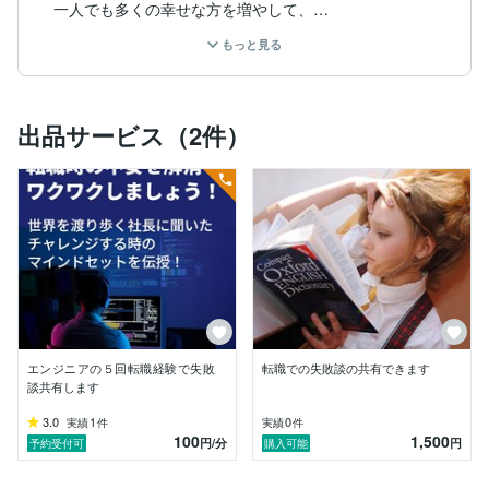
一人でも多くの幸せな方を増やして、

日本人を元気にすることができればと思います。

もっと見る
①転職での不安や悩みを経験者、面接官の立場からアド
バイス

②副業の経験から最初にやるべきことや

　長い目で考えたときにやるべきことをアドバイス

出品サービス（2件）
人間、生きていると悩みは尽きないものですが、

それらを一つずつ解決することも含めて、

自分の経験となり、

財産となります。

そんな財産をシェアすることで

副業とすることが出来る時代です。

時代の波に乗って、

思い通りの人生を送る準備をしましょう！
エンジニアの５回転職経験で失敗
転職での失敗談の共有できます
談共有します
3.0
1
0
実績
件
実績
件
100
1,500
円
/分
円
予約受付可
購入可能