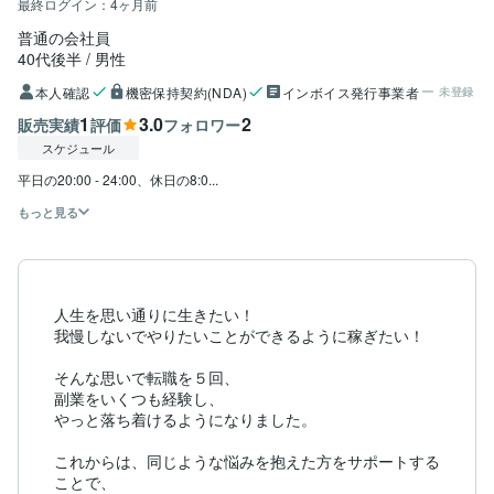
最終ログイン：
4ヶ月前
普通の会社員
40代後半
男性
本人確認
機密保持契約(NDA)
インボイス発行事業者
未登録
1
3.0
2
販売実績
評価
フォロワー
スケジュール
平日の20:00 - 24:00、休日の8:0...
もっと見る
人生を思い通りに生きたい！

我慢しないでやりたいことができるように稼ぎたい！

そんな思いで転職を５回、

副業をいくつも経験し、

やっと落ち着けるようになりました。

これからは、同じような悩みを抱えた方をサポートする
ことで、
