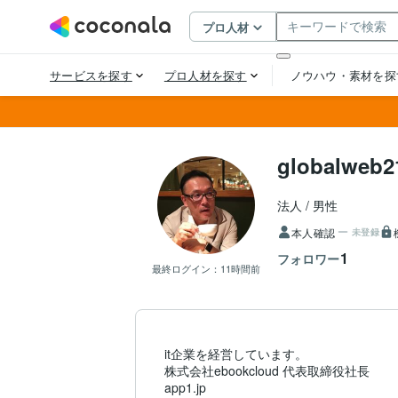
globalweb2
法人
男性
本人確認
未登録
1
フォロワー
最終ログイン：
11時間前
it企業を経営しています。

株式会社ebookcloud 代表取締役社長

app1.jp
