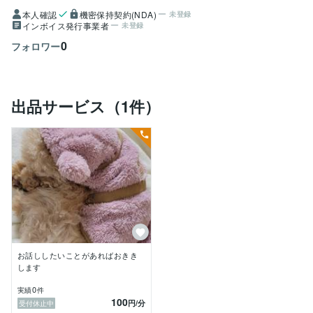
本人確認
機密保持契約(NDA)
未登録
インボイス発行事業者
未登録
0
フォロワー
出品サービス（1件）
お話ししたいことがあればおきき
します
0
実績
件
100
円
/分
受付休止中