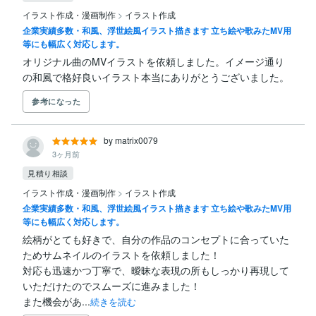
イラスト作成・漫画制作
>
イラスト作成
企業実績多数・和風、浮世絵風イラスト描きます 立ち絵や歌みたMV用
等にも幅広く対応します。
オリジナル曲のMVイラストを依頼しました。イメージ通り
の和風で格好良いイラスト本当にありがとうございました。
参考になった
by matrix0079
3ヶ月前
見積り相談
イラスト作成・漫画制作
>
イラスト作成
企業実績多数・和風、浮世絵風イラスト描きます 立ち絵や歌みたMV用
等にも幅広く対応します。
絵柄がとても好きで、自分の作品のコンセプトに合っていた
ためサムネイルのイラストを依頼しました！

対応も迅速かつ丁寧で、曖昧な表現の所もしっかり再現して
いただけたのでスムーズに進みました！

また機会があ...
続きを読む