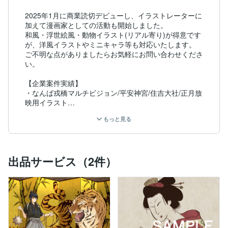
2025年1月に商業読切デビューし、イラストレーターに
加えて漫画家としての活動も開始しました。

和風・浮世絵風・動物イラスト(リアル寄り)が得意です
が、洋風イラストやミニキャラ等も対応いたします。

ご不明な点がありましたらお気軽にお問い合わせくださ
い。

【企業案件実績】

・なんば戎橋マルチビジョン/平安神宮/住吉大社/正月放
映用イラスト

・京阪電車「K PRESS」挿絵

もっと見る
・toki books 包装紙・箱・カードデザイン

等

【商業漫画】

出品サービス（2件）
GANMA!読切

「魔王様に煽られたい」

「異世界道中膝栗毛～善人未満の二人旅～」