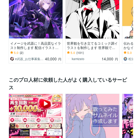
イメージを武器に！高品質なイラ
世界観を引き立てるコミック調イ
伝わる！
スト制作します 配信イラスト、
ラストを制作します 世界観で惹
かなイラ
立ち絵、キャラデザまで幅広くお
きつける、商用対応の一枚絵をご
ラシ・リー
5.0
(2)
5.0
(101)
5.0
(76
まかせください！
提供致します。
量注文実
40,000
14,000
e武器_お仕事募集中！
kamizato
松浦 
円
円
このプロ人材に依頼した人がよく購入しているサービ
ス