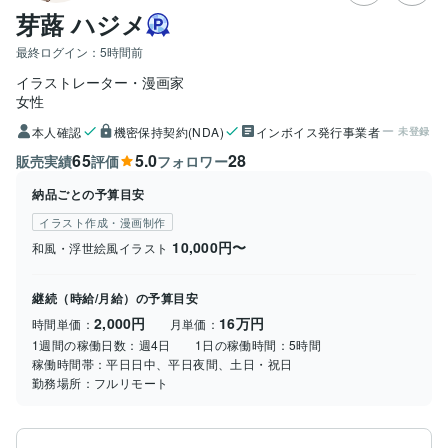
芽蕗 ハジメ
最終ログイン：
5時間前
イラストレーター・漫画家
女性
本人確認
機密保持契約(NDA)
インボイス発行事業者
未登録
65
5.0
28
販売実績
評価
フォロワー
納品ごとの予算目安
イラスト作成・漫画制作
10,000円〜
和風・浮世絵風イラスト
継続（時給/月給）の予算目安
2,000円
16万円
時間単価：
月単価：
1週間の稼働日数：
週4日
1日の稼働時間：
5時間
稼働時間帯：
平日日中、平日夜間、土日・祝日
勤務場所：
フルリモート