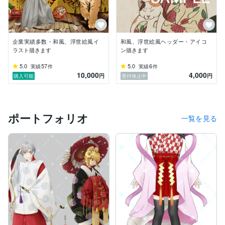
企業実績多数・和風、浮世絵風イ
和風、浮世絵風ヘッダー・アイコ
ラスト描きます
ン描きます
5.0
57
5.0
6
実績
件
実績
件
10,000
4,000
円
円
購入可能
受付休止中
ポートフォリオ
一覧を見る