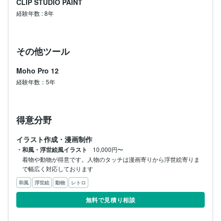
CLIP STUDIO PAINT
経験年数
:
8年
その他ツール
Moho Pro 12
経験年数：5年
得意分野
イラスト作成・漫画制作
・和風・浮世絵風イラスト
10,000円〜
着物や動物が得意です。人物のタッチは漫画寄りから浮世絵寄りま
で幅広く対応しております
和風
浮世絵
動物
レトロ
無料で見積り相談