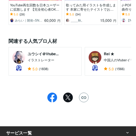
YouTube再生回数を日本ユーザー
歌ってみた用イラストを作成しま
J-POP
に拡散します 【完全初心者OK】
す 本家に寄せたテイストでお描
曲作りま
YouTube0→1サポートします
きします！描きおろしも可能で
込み！★
5.0
(28)
5.0
(34)
5.0
(54
す！
★
60,000
15,000
みらい｜開発×SNS×デザイン
____秋。
【N】
円
円
関連する人気プロ人材
ユウシイ＠Vtube...
Rei ★
イラストレーター
中国人のVtuberイ
5.0
(1838)
5.0
(1566)