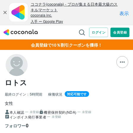
会員登録で10％割引クーポンを獲得！
ロトス
最終ログイン：
5時間前
稼働状況
対応可能です
女性
本人確認
機密保持契約(NDA)
未登録
未登録
インボイス発行事業者
未登録
0
フォロワー