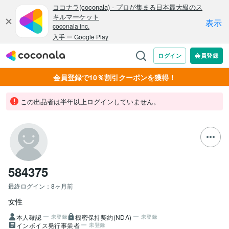
会員登録で10％割引クーポンを獲得！
この出品者は半年以上ログインしていません。
584375
最終ログイン：
8ヶ月前
女性
本人確認
機密保持契約(NDA)
未登録
未登録
インボイス発行事業者
未登録