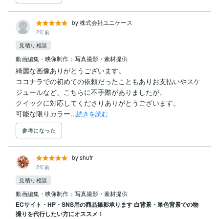
by 株式会社ユニケース
2年前
見積り相談
動画編集・映像制作
>
写真撮影・素材提供
綺麗な画像ありがとうございます。

ココナラでの初めての依頼だったこともありお支払いやスケ
ジュールなど、こちらに不手際がありましたが、

クイックに対応してくださりありがとうございます。

可能な限りカラー...
続きを読む
参考になった
by shufr
2年前
見積り相談
動画編集・映像制作
>
写真撮影・素材提供
ECサイト・HP・SNS用の商品撮影承ります 白背景・単色背景での物
撮りを代行したい方にオススメ！