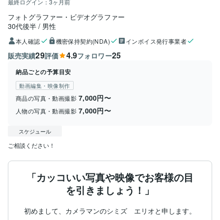
最終ログイン：
3ヶ月前
フォトグラファー・ビデオグラファー
30代後半
男性
本人確認
機密保持契約(NDA)
インボイス発行事業者
29
4.9
25
販売実績
評価
フォロワー
納品ごとの予算目安
動画編集・映像制作
7,000円〜
商品の写真・動画撮影
7,000円〜
人物の写真・動画撮影
スケジュール
ご相談ください！
「カッコいい写真や映像でお客様の目
を引きましょう！」
初めまして、カメラマンのシミズ　エリオと申します。
