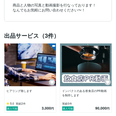
商品と人物の写真と動画撮影を行なっております！

なんでもお気軽にお問い合わせください〜！
出品サービス（3件）
ヒアリング致します
インパクトのある飲食店のPR動画
を制作します
5.0
2
0
実績
件
実績
件
3,000
90,000
円
円
購入可能
購入可能