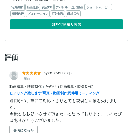
写真撮影
動画撮影
商品PR
アパレル
短尺動画
ショートムービー
撮影代行
プロモーション
広告制作
SNS広告
無料で見積り相談
評価
by co_overthetop
1年前
動画編集・映像制作
>
その他（動画編集・映像制作）
ヒアリング致します 写真・動画制作案件用ミーティング
適切かつ丁寧にご対応下さりとても親切な印象を受けまし
た、

今後ともお願いさせて頂きたいと思っております。このたび
はありがとうございました。
参考になった