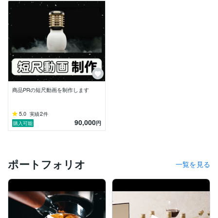
商品PRの短尺動画を制作します
5.0
2
実績
件
90,000
円
購入可能
ポートフォリオ
一覧を見る