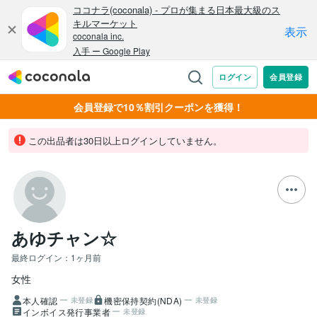
会員登録で10％割引クーポンを獲得！
この出品者は30日以上ログインしていません。
あゆチャン☆
最終ログイン：
1ヶ月前
女性
本人確認
機密保持契約(NDA)
未登録
未登録
インボイス発行事業者
未登録