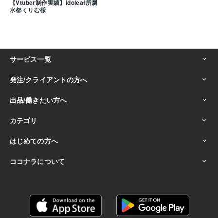
【Vtuber制作実績】idoleaf所属
水都くりむ様