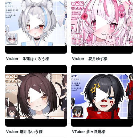
Vtuber 氷蓮はくろう様
Vtuber 花月ゆず様
Vtuber 麻井るいう様
VTuber 多々良暁様