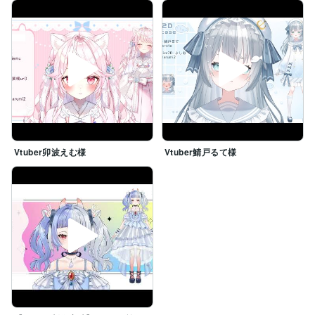
Vtuber卯波えむ様
Vtuber鯖戸るて様