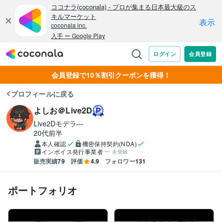
会員登録で10％割引クーポンを獲得！
プロフィールに戻る
よしお＠Live2D
Live2Dモデラ―
20代前半
本人確認
機密保持契約(NDA)
インボイス発行事業者
未登録
販売実績
79
評価
4.9
フォロワー
131
ポートフォリオ