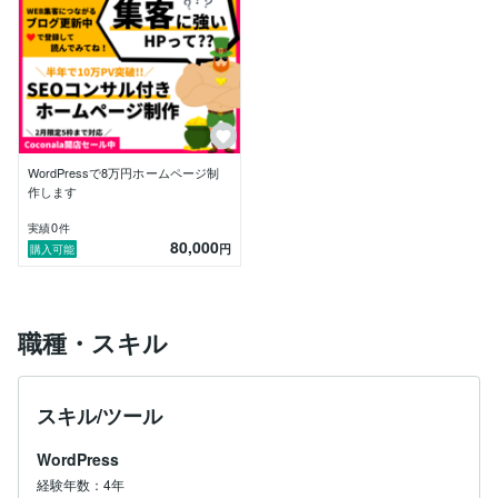
◆強み【SEO集客】

CoconalaでのWEB制作以外にメディア運営もしていま
す。競合の少ないスキマを狙ってSEOでの集客が得意
です！強いライバルに勝つためには「勝てるところで勝
負！」が鉄則！競合のいないところで勝負すれば、記事
作成の翌日にはアクセスが獲得できることも多々ありま
す。

実績

WordPressで8万円ホームページ制
- メディアA→6ヶ月で10万PV達成

作します
- メディアB→2ヶ月で1万PV達成

ジャンルにもよりますが、弱者でも勝てる戦略はありま
0
実績
件
80,000
す！

円
購入可能
◆得意分野

・WordPressホームページの制作

・SEO集客

職種・スキル
・TikTokの運用ノウハウ

◆2021年の印象的なお仕事

スキル/ツール
10名以上のインスタグラマー（総フォロワー数70万人
以上）を起用して新規開業・飲食店のインフルエンサー
WordPress
マーケティングをさせてもらいました。ローカル店舗で
人目につかない店舗でしたが、かなりインパクトがあ
経験年数：4年