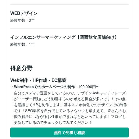
り、県外からのお客さんがかなり増加したそうです。イ
ンフルエンサーマーケティングの集客力の凄さを実感す
WEBデザイン
るお仕事になりました。そんな経験談も、お会いできる
際にお話できればと思います。

経験年数：3年
◆今までの案件事例

・飲食店

インフルエンサーマーケティング【関西飲食店舗向け】
・Cafe

経験年数：1年
・不動産コーポレートサイト

・エステサロン

・学習塾

・ゴルフ関連サイト【3月予定】

得意分野
一般的な事業内容であればほとんどの取り扱ったことが
あります。初めての業種でも密にコミュニケーションを
Web制作・HP作成・EC構築
・WordPressでのホームページの制作
100,000円〜
自分でメディア運営をしているので、デザインやキャッチフレーズ
がユーザー行動にどう影響するのか考える機会が多いです！その点
を意識してHPを制作します。基本スマホ特化でのデザインでの制作
です！SEO集客を自分でしているノウハウも踏まえて、皆さんのお
悩み解決につながるお仕事ができればと思いっています！ブログも
更新しているのでチェックしてみてください！
無料で見積り相談