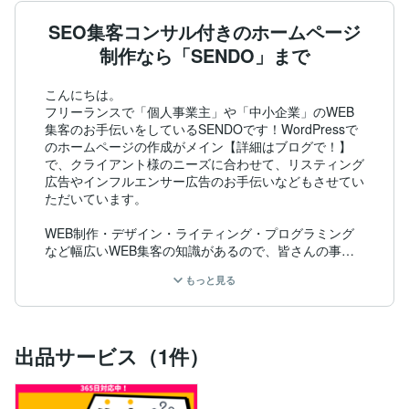
SEO集客コンサル付きのホームページ
制作なら「SENDO」まで
こんにちは。

フリーランスで「個人事業主」や「中小企業」のWEB
集客のお手伝いをしているSENDOです！WordPressで
のホームページの作成がメイン【詳細はブログで！】
で、クライアント様のニーズに合わせて、リスティング
広告やインフルエンサー広告のお手伝いなどもさせてい
ただいています。

WEB制作・デザイン・ライティング・プログラミング
など幅広いWEB集客の知識があるので、皆さんの事業
の専門知識とのすり合わせて、お互いにとって実りのあ
もっと見る
るお仕事ができれば良いなと思います！

企業HPや店舗ホームページなどWEB集客でお困りのこ
とやお悩みのなどあれば、気軽くお問い合わせいただけ
出品サービス（1件）
ればと思います！契約に至らなくてもいろんな事業の課
題やニーズをお伺いできることは勉強になるので大歓迎
です！
