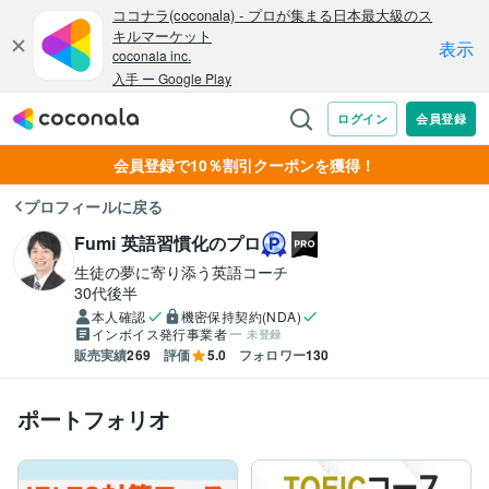
会員登録で10％割引クーポンを獲得！
プロフィールに戻る
Fumi 英語習慣化のプロ
生徒の夢に寄り添う英語コーチ
30代後半
本人確認
機密保持契約(NDA)
インボイス発行事業者
未登録
販売実績
269
評価
5.0
フォロワー
130
ポートフォリオ