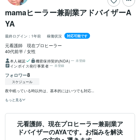
mamaヒーラー兼副業アドバイザーA
YA
最終ログイン：
1年前
稼働状況
対応可能です
元看護師　現在プロヒーラー
40代前半
女性
本人確認
機密保持契約(NDA)
未登録
インボイス発行事業者
未登録
8
フォロワー
スケジュール
夜中眠っている時以外は、基本的にはいつでも対応...
もっと見る
元看護師、現在プロヒーラー兼副業ア
ドバイザーのAYAです。お悩みを解決
の方向へ導きます。