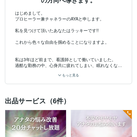
はじめまして。

プロヒーラー兼チャネラーのAYAと申します。

私を見つけて頂いたあなたはラッキーです!!

これから色々な自由を掴めることになりますよ。

私は3年ほど前まで、看護師として働いていました。

過酷な勤務の中、心身共に疲れてしまい、眠れなくなり
退職することを決意致しました。

もっと見る
同時期に、チャネリングと出会い、約2ヶ月の練習をし
た後、高次元からのメッセージが降りてくるようになり
ました。

出品サービス（6件）
また、2024年『情報変換ヒーリング』というヒーリン
グを学び、気の玉を使ったヒーリングを行っておりま
す。

ヒーリングはオカルトでもなく、スピリチュアルとも少
し違う、『科学』です。
