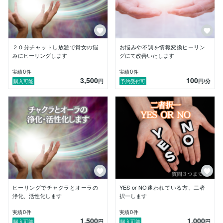
物理学として説明することが出来ます。

対面でも可能ですが、こちらのココナラでは、遠隔ヒー
リングにて行うため、どこにいても施術が可能となって
おります( ˘ ˘)♥ ﾟ+｡:.ﾟ 

２０分チャットし放題で貴女の悩
お悩みや不調を情報変換ヒーリン
みにヒーリングします
グにて改善いたします
生まれつきの細胞レベルのものや、物理的に欠損してい
るなど、ヒーリングでは難しいこともありますが、『こ
0
0
実績
件
実績
件
3,500
100
のような悩みはどうですか？』などメッセージを頂けた
円
円
/分
購入可能
予約受付可
ら、お答えいたします。

私とご縁があった方には、人生が上向きになるよう、精
一杯の施術を行わせて頂きます。

そして、副業も沢山経験してきました。

怪しいものが多すぎて、何をしたらいいのか分からなく
なっている方、おめでとうございます♪

①完全在宅で

②パソコンスキル不要

ヒーリングでチャクラとオーラの
YES or NO迷われている方、二者
③スマホでできる

浄化、活性化します
択一します
④寝ててもチャリン♪

0
0
実績
件
実績
件
⑤ほぼ完コピ

1,500
1,000
円
円
購入可能
購入可能