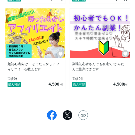
こんな副業あったらいいなと思いませんか??

私と一緒に稼いで、更に人生をより豊かにしていきまし
ょう♪

超初心者向け！ほったらかしアフ
副業初心者さんでも在宅で!!かんた
ィリエイトを教えます
んに副業できます
0
0
実績
件
実績
件
4,500
4,500
円
円
購入可能
購入可能