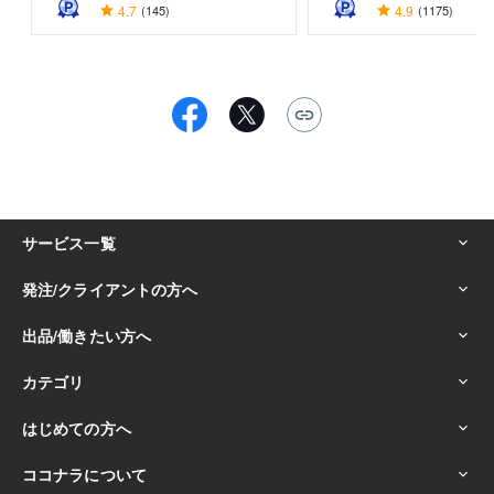
4.7
(145)
4.9
(1175)