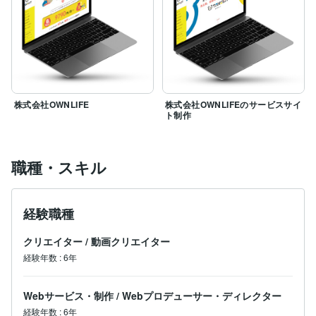
【ホームページ作成へのこだわり】

ネットの知識があまりない方でも、極力ご自分で更新で
きるような作りを心がけております。

ご自分でホームページを更新することが可能です。

ココナラのビデオチャットサービスを使用した更新レク
チャーもご用意しております。

こちらご利用いただくと、サイトの簡単なカスタマイズ
株式会社OWNLIFE
株式会社OWNLIFEのサービスサイ
ト制作
もご自分で行えるようになるので、サイトに新しいコン
テンツを追加したりすることもできるようになります。

制作事例を掲示しておりますので、一度ご覧いただき気
職種・スキル
に入って頂ければ是非ご依頼頂ければと思います。

https://shijoomiya.com　マクドナルドFC

経験職種
https://www.colmardo.co.jp　　洋菓子店

https://www.kobayashi-bussan.co.jp/　商社

クリエイター
/
動画クリエイター
経験年数
:
6年
【サイト作成に関して】

HPに必要な機能・性能を丸ごと規格製品化しました！

Webサービス・制作
/
Webプロデューサー・ディレクター
Ivalueという制作キットで作成します。

経験年数
:
6年