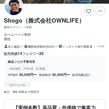
Shogo（株式会社OWNLIFE）
最終ログイン：
1年前
ホームページ制作
男性
本人確認
機密保持契約(NDA)
インボイス発行事業者
未登録
14
25
販売実績
フォロワー
納品ごとの予算目安
Web制作・HP作成・EC構築
50,000円〜
30,000円〜
HP制作
動画制作
経営戦略設計
スケジュール
終日　9時-22時まで対応可
【実例多数】高品質・低価格で集客力