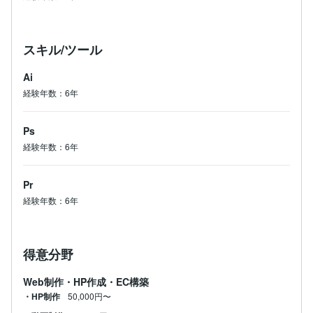
ノンコードで作成するシンプルなホームページを作成す
るプラン

コーディングから行う完全オリジナルのホームページを
作成するプラン

スキル/ツール
ご希望によって幅広い方に対応しているサービスとなり
ます。

Ai
経験年数：6年
私のサービスを利用するメリット

------------------------------------------

Ps
・金額がとにかく安い

経験年数：6年
・爆速納品

・迅速且つ丁寧な対応

・webに関する知識がない方へのフォロー

Pr
・コーディングから行う完全オリジナルプランあり

------------------------------------------

経験年数：6年
お仕事を通じて素敵なご縁を頂けると嬉しいです。

得意分野
よろしくお願いいたします。
Web制作・HP作成・EC構築
・HP制作
50,000円〜