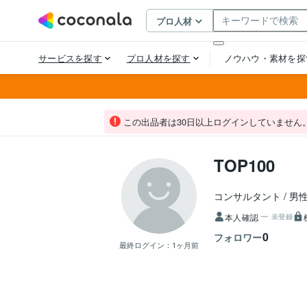
この出品者は30日以上ログインしていません
TOP100
コンサルタント
男
本人確認
未登録
0
フォロワー
最終ログイン：
1ヶ月前