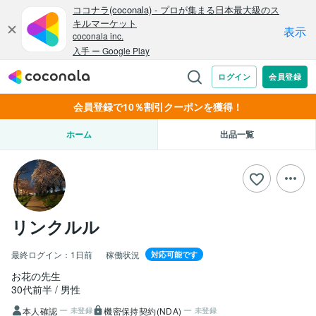
会員登録で10％割引クーポンを獲得！
ホーム
出品一覧
リンクルル
最終ログイン：
1日前
稼働状況
対応可能です
お花の先生
30代前半
男性
本人確認
機密保持契約(NDA)
未登録
未登録