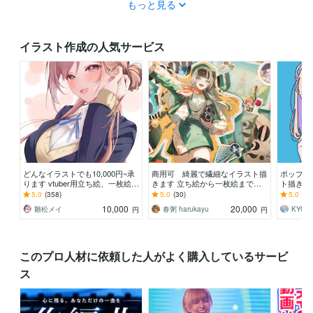
もっと見る
イラスト作成の人気サービス
どんなイラストでも10,000円~承
商用可 綺麗で繊細なイラスト描
ポップで
ります vtuber用立ち絵、一枚絵、
きます 立ち絵から一枚絵まで制
ト描きま
アイコンなどなんでもOK！
作可能！気軽にご相談下さい！
ン・配信
5.0
(358)
5.0
(30)
5.0
(10
是非！
10,000
20,000
雛松メイ
春粥 harukayu
KYO H
円
円
このプロ人材に依頼した人がよく購入しているサービ
ス