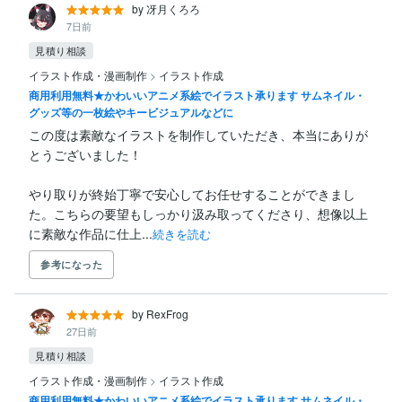
by 冴月くろろ
7日前
見積り相談
イラスト作成・漫画制作
>
イラスト作成
商用利用無料★かわいいアニメ系絵でイラスト承ります サムネイル・
グッズ等の一枚絵やキービジュアルなどに
この度は素敵なイラストを制作していただき、本当にありが
とうございました！

やり取りが終始丁寧で安心してお任せすることができまし
た。こちらの要望もしっかり汲み取ってくださり、想像以上
に素敵な作品に仕上...
続きを読む
参考になった
by RexFrog
27日前
見積り相談
イラスト作成・漫画制作
>
イラスト作成
商用利用無料★かわいいアニメ系絵でイラスト承ります サムネイル・