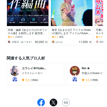
作曲・編曲【あなただけのオリジ
格安【おまかせ】アイドル/Vtube
可愛い＆
ナル曲】を制作します 販売実績1,
rの振付します アイドル/Vtuber楽
キャラク
000件超！初めての方も安心して
曲300曲以上の振付実績アリ！
えする！
5.0
(1247)
5.0
(83)
4.9
(52
ご相談ください☆
30,000
11,000
吉葉涼（あーるず）
はちお
桜葉め
円
円
関連する人気プロ人材
ユウシイ＠Vtube...
Rei ★
イラストレーター
中国人のVtuberイ
5.0
(1834)
5.0
(1559)