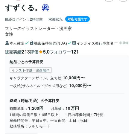
すずくる。
最終ログイン：
2時間前
稼働状況
対応可能です
フリーのイラストレーター・漫画家
女性
本人確認
機密保持契約(NDA)
インボイス発行事業者
未登録
213
5.0
121
販売実績
評価
フォロワー
納品ごとの予算目安
イラスト作成・漫画制作
10,000円〜
キャラクターデザイン、立ち絵
10,000円〜
一枚絵(サムネイル・グッズ用など)
継続（時給/月給）の予算目安
1,200円
10万円
時間単価：
月単価：
1週間の稼働日数：
週5日以上
1日の稼働時間：
7時間
稼働時間帯：
平日日中、平日夜間、土日・祝日
勤務場所：
フルリモート