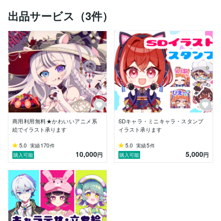
出品サービス（3件）
商用利用無料★かわいいアニメ系
SDキャラ・ミニキャラ・スタンプ
絵でイラスト承ります
イラスト承ります
5.0
170
5.0
5
実績
件
実績
件
10,000
5,000
円
円
購入可能
購入可能