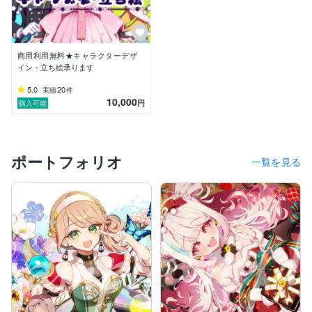
商用利用無料★キャラクターデザ
イン・立ち絵承ります
5.0
20
実績
件
10,000
円
購入可能
ポートフォリオ
一覧を見る