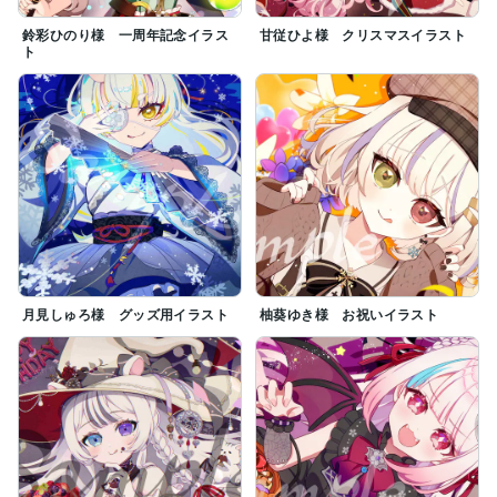
鈴彩ひのり様 一周年記念イラス
甘従ひよ様 クリスマスイラスト
ト
月見しゅろ様 グッズ用イラスト
柚葵ゆき様 お祝いイラスト