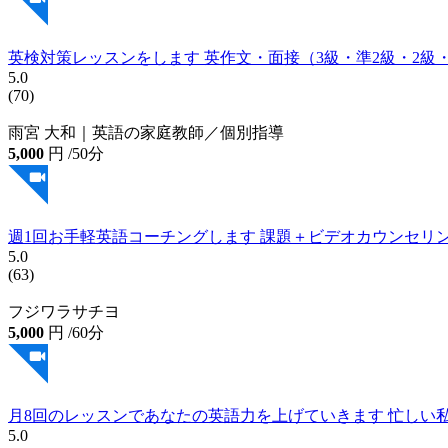
英検対策レッスンをします 英作文・面接（3級・準2級・2級・準
5.0
(70)
雨宮 大和｜英語の家庭教師／個別指導
5,000
円
/50分
週1回お手軽英語コーチングします 課題＋ビデオカウンセリ
5.0
(63)
フジワラサチヨ
5,000
円
/60分
月8回のレッスンであなたの英語力を上げていきます 忙しい
5.0