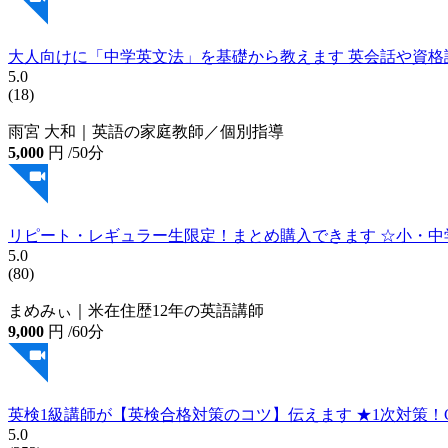
大人向けに「中学英文法」を基礎から教えます 英会話や資格試
5.0
(18)
雨宮 大和｜英語の家庭教師／個別指導
5,000
円
/50分
リピート・レギュラー生限定！まとめ購入できます ☆小・中
5.0
(80)
まめみぃ｜米在住歴12年の英語講師
9,000
円
/60分
英検1級講師が【英検合格対策のコツ】伝えます ★1次対策！