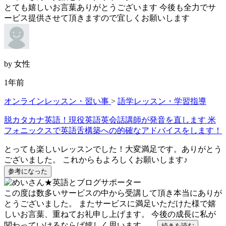
とても嬉しいお言葉ありがとうございます 今後も全力でサ
ービス提供させて頂きますので宜しくお願いします
by 女性
1年前
オンラインレッスン・習い事
>
語学レッスン・学習指導
脱カタカナ英語！現役英語英会話講師が発音を直します 米
フォニックスで英語舌構築への的確なアドバイスをします！
とっても楽しいレッスンでした！大変満足です。ありがとう
ございました。 これからもよろしくお願いします♪
参考になった
この度は数多いサービスの中から受講して頂き本当にありが
とうございました。 またサービスに満足いただけた様で嬉
しいお言葉、重ねてお礼申し上げます。 今後の成長に私が
関わっていけるならば嬉しく思います。 ...
続きを読む