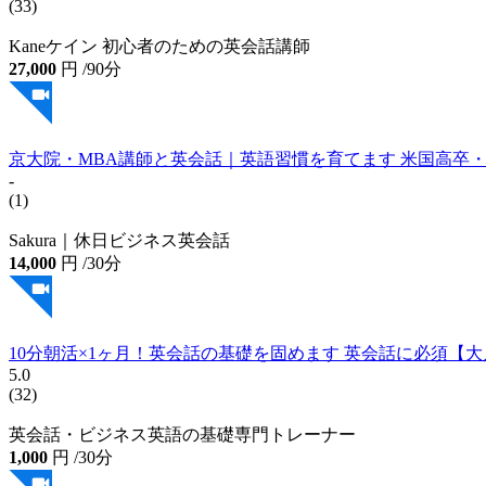
(33)
Kaneケイン 初心者のための英会話講師
27,000
円
/90分
京大院・MBA講師と英会話｜英語習慣を育てます 米国高卒・京
-
(1)
Sakura｜休日ビジネス英会話
14,000
円
/30分
10分朝活×1ヶ月！英会話の基礎を固めます 英会話に必須【
5.0
(32)
英会話・ビジネス英語の基礎専門トレーナー
1,000
円
/30分