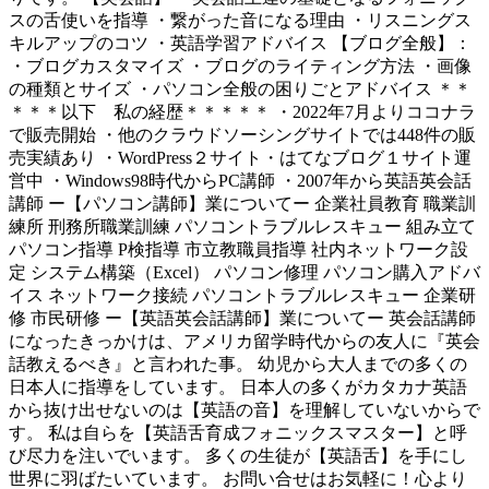
スの舌使いを指導 ・繋がった音になる理由 ・リスニングス
キルアップのコツ ・英語学習アドバイス 【ブログ全般】：
・ブログカスタマイズ ・ブログのライティング方法 ・画像
の種類とサイズ ・パソコン全般の困りごとアドバイス ＊＊
＊＊＊以下 私の経歴＊＊＊＊＊ ・2022年7月よりココナラ
で販売開始 ・他のクラウドソーシングサイトでは448件の販
売実績あり ・WordPress２サイト・はてなブログ１サイト運
営中 ・Windows98時代からPC講師 ・2007年から英語英会話
講師 ー【パソコン講師】業についてー 企業社員教育 職業訓
練所 刑務所職業訓練 パソコントラブルレスキュー 組み立て
パソコン指導 P検指導 市立教職員指導 社内ネットワーク設
定 システム構築（Excel） パソコン修理 パソコン購入アドバ
イス ネットワーク接続 パソコントラブルレスキュー 企業研
修 市民研修 ー【英語英会話講師】業についてー 英会話講師
になったきっかけは、アメリカ留学時代からの友人に『英会
話教えるべき』と言われた事。 幼児から大人までの多くの
日本人に指導をしています。 日本人の多くがカタカナ英語
から抜け出せないのは【英語の音】を理解していないからで
す。 私は自らを【英語舌育成フォニックスマスター】と呼
び尽力を注いでいます。 多くの生徒が【英語舌】を手にし
世界に羽ばたいています。 お問い合せはお気軽に！心より