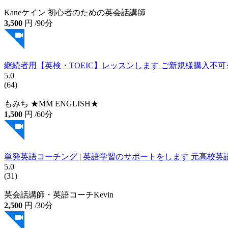
5.0
(60)
Kaneケイン 初心者のための英会話講師
3,500
円
/90分
継続者用【英検・TOEIC】レッスンします ご新規様購入不
5.0
(64)
もみち ★MM ENGLISH★
1,500
円
/60分
単発英語コーチング | 英語学習のサポートをします 元高校
5.0
(31)
英会話講師・英語コーチKevin