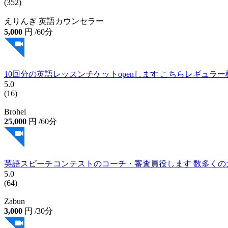
5.0
(352)
えりんぎ 英語カウンセラー
5,000
円
/60分
10回分の英語レッスンチケットopenします こちらレギュラ
5.0
(16)
Brohei
25,000
円
/60分
英語スピーチコンテストのコーチ・審査員役します 数多く
5.0
(64)
Zabun
3,000
円
/30分