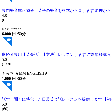
専門発音矯正50分｜英語の発音を根本から直します 原理か
4.8
(6)
NexCurrent
6,000
円
/50分
継続者専用【英会話】【文法】レッスンします ご新規様購入
5.0
(1330)
もみち ★MM ENGLISH★
1,000
円
/60分
話す・聞くに特化した日常英会話レッスンを提供します 【