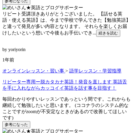
参考になった
リピート受講頂きありがとうございました。 【話せる英
語・使える英語】は、今まで学校で学んできた【勉強英語】
と違って発見が多い内容となります。 それらを楽しくお届
けしたいという想いで今後もお手伝いでき...
続きを読む
by yoriyorin
1年前
オンラインレッスン・習い事
>
語学レッスン・学習指導
リピーター専用ー脱カタカナ英語！発音を直します 英語舌
を手に入れながらカッコイイ英語を話す事を目指す！
毎回わかりやすいレッスンであっという間です。これからも
継続して勉強したいと思います。 (ココナラのシステム的な
ことですがzoomが不安定なときがあるので改善してほしい
です)
参考になった