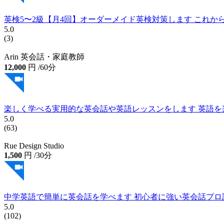
2,500
円
/30分
英検5〜2級【月4回】オーダーメイド英検対策します これ
5.0
(3)
Arin 英会話・家庭教師
12,000
円
/60分
楽しく学べる実用的な英会話や英語レッスンをします 英語
5.0
(63)
Rue Design Studio
1,500
円
/30分
中学英語で簡単に英会話を学べます 初心者に強い英会話プロ