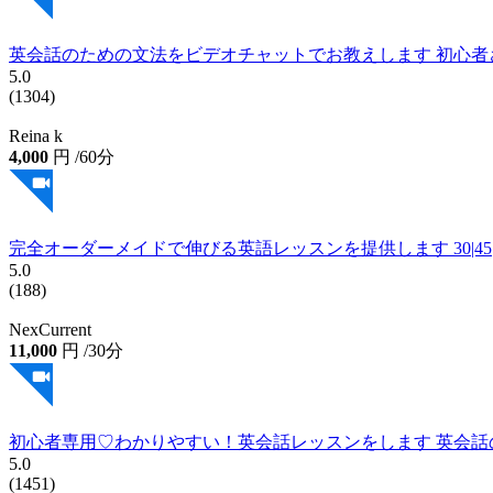
英会話のための文法をビデオチャットでお教えします 初心者
5.0
(1304)
Reina k
4,000
円
/60分
完全オーダーメイドで伸びる英語レッスンを提供します 30|4
5.0
(188)
NexCurrent
11,000
円
/30分
初心者専用♡わかりやすい！英会話レッスンをします 英会話
5.0