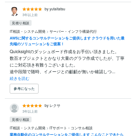
by yutaitatsu
3年以上前
見積り相談
IT相談・システム開発
>
サーバー・インフラ構築代行
AWSに関するコンサルテーションをご提供します クラウドを用いた最
先端のソリューションをご提案！
Quicksightのダッシュボード作成をお手伝い頂きました。

数百オブジェクトとかなり大量のグラフ作成でしたが、丁寧
にご対応頂き有難うございました。

途中段階で随時、イメージとの齟齬が無いか確認しつ...
続きを読む
参考になった
by レクサ
3年以上前
見積り相談
IT相談・システム開発
>
ITサポート・コンサル相談
業務自動化のコンサルテーションをご提供します こんなことできたら