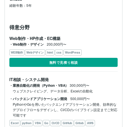
経験年数：5年
得意分野
Web制作・HP作成・EC構築
・Web制作・デザイン
200,000円〜
WEB制作
Webデザイン
html
css
WordPress
無料で見積り相談
IT相談・システム開発
・業務自動化の開発（Python・VBA)
300,000円〜
ウェブスクレイピング、データ分析、Excelの自動化
・バックエンドアプリケーション開発
500,000円〜
PythonやGoを用いたバックエンドアプリケーション開発、効率的な
デプロイフローをデザインし、CI/CDのパイプライン設定までご対応
可能です
Excel
python
VBA
Go
CI/CD
GitHub
Gitlab
AWS