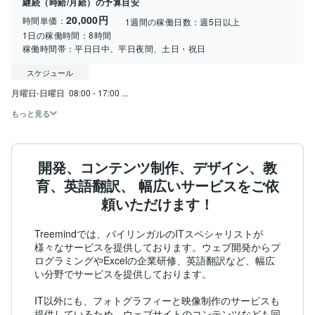
継続（時給/月給）の予算目安
20,000円
時間単価：
1週間の稼働日数：
週5日以上
1日の稼働時間：
8時間
稼働時間帯：
平日日中、平日夜間、土日・祝日
スケジュール
月曜日-日曜日  08:00 - 17:00 ...
もっと見る
開発、コンテンツ制作、デザイン、教
育、英語翻訳、 幅広いサービスをご依
頼いただけます！
Treemindでは、バイリンガルのITスペシャリストが
様々なサービスを提供しております。ウェブ開発からプ
ログラミングやExcelの企業研修、英語翻訳など、幅広
い分野でサービスを提供しております。

IT以外にも、フォトグラフィーと映像制作のサービスも
提供しているため、ウェブサイトのコンテンツなども同