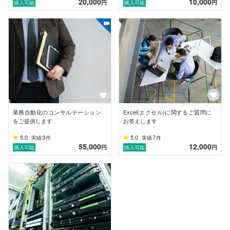
20,000
10,000
Pythonプログラミングの教育

円
円
購入可能
購入可能
【プロフィール】

大阪府吹田市出身。8歳の時にアメリカのカリフォルニ
ア州に渡米。小中高とロサンゼルスで育ち、高校ではサ
ッカー部の主将や非営利団体Best Buddiesの副部長を務
める。その後、インディアナ大学ケリー・スクール・オ
ブ・ビジネスの情報システム学科に入学する。

写真家、広告デザイナー、実業家として、大学3年を過
ごし卒業。日本へ帰国を決意し、ブルームバーグ・エ
ル・ピーへ入社。金融分析のアプリケーション・デベロ
ッパー兼アカウント・マネージャーとして、機関投資家
業務自動化のコンサルテーション
Excel(エクセル)に関するご質問に
営業チームに所属。ハーバード大学にてデータサイエン
をご提供します
お答えします
スを習得。2021年にジョンズ・ホプキンス大学院のコ
5.0
3
5.0
7
実績
件
実績
件
ンピュータ・サイエンス学科に入学。同年8月にツリー
55,000
12,000
円
円
購入可能
購入可能
マインド株式会社を設立。