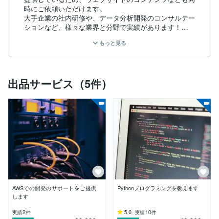
時にご依頼いただけます。

大手企業の社内研修や、データ分析開発のコンサルテー
ションなど、様々な業界と分野で実績があります！

もっと見る
【スキル】

Python/Go/Rust/HTML&CSS/Javascript/React/NodeJS/
NextJS/Wordpress/Excel(VBA)/Photoshop/illustrator/Ad
出品サービス（5件）
obeXD/Adobe Premiere/AWS Cloud/

【可能な業務】

バナー/サムネイル制作

コーポレートサイト制作

LPページ作成

Wordpressサイト制作(カスタマイズ) 

ホームページの改修、リニューアル

レンタルサーバー、ドメイン取得サポート

AWSの登録・初期設定・使用方法の案内

英語翻訳

データ分析のコンサルテーション

AWSでの開発のサポートをご提供
Pythonプログラミングを教えます
ウェブスクレイピングの開発

します
Excelのコンサルテーション

画像・映像制作、編集

2
5.0
10
実績
件
実績
件