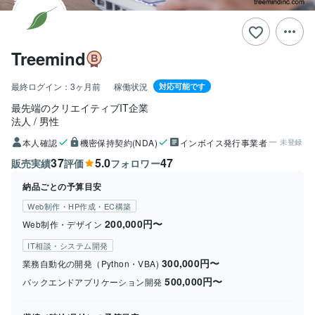
Treemind
最終ログイン：
3ヶ月前
稼働状況
対応可能です
最先端のクリエイティブIT企業
法人
男性
本人確認
機密保持契約(NDA)
インボイス発行事業者
未登録
37
5.0
47
販売実績
評価
フォロワー
納品ごとの予算目安
Web制作・HP作成・EC構築
200,000円〜
Web制作・デザイン
IT相談・システム開発
300,000円〜
業務自動化の開発（Python・VBA)
500,000円〜
バックエンドアプリケーション開発