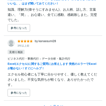
いいな、、はまず聞いてみてください！
知識、理解力(偉そうにすみません)、お人柄、話し方、言葉
遣い、「間」、お心遣い、全てに感動、感銘致しまた。完璧
でした。
参考になった
by kanaesumi28
3年以上前
見積り相談
ビジネス代行・事務代行
>
データ分析・集計代行
Excel(エクセル)に関するご質問にお答えします 突然のエラーでExcel
が動かない！すぐにヘルプ！
エクセル初心者にも丁寧に分かりやすく、優しく教えてくだ
さいました。不安な気持ちが軽くなり、ありがたかったで
す。
参考になった