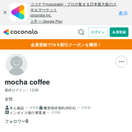
会員登録で10％割引クーポンを獲得！
mocha coffee
最終ログイン：
1日前
女性
本人確認
機密保持契約(NDA)
未登録
未登録
インボイス発行事業者
未登録
0
フォロワー