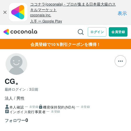
会員登録で10％割引クーポンを獲得！
CG。
最終ログイン：
3日前
法人
男性
本人確認
機密保持契約(NDA)
未登録
未登録
インボイス発行事業者
未登録
0
フォロワー