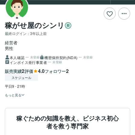
稼がせ屋のシンリ
最終ログイン：
3年以上前
経営者
男性
本人確認
機密保持契約(NDA)
未登録
未登録
インボイス発行事業者
未登録
2
4.0
2
販売実績
評価
フォロワー
スケジュール
もっと見る
稼ぐための知識を教え、ビジネス初心
者を救う専門家