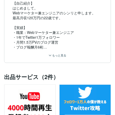
【自己紹介】

はじめまして。

Webマーケター兼エンジニアのシンリと申します。

最高月収120万円の22歳です。

【実績】

・職業：Webマーケター兼エンジニア

・1年でTwitter1万フォロワー

・月間1.5万PVのブログ運営

・ブログ報酬月6桁

・2ヶ月でECの売上250% UP

もっと見る
・1分で考えた、1ツイートで5万円

・誰もが知る大手教育企業から企業案件受注

こんな感じです。

出品サービス（2件）
【 ビジネス初心者のあなたを稼がせます。 】

「稼ぎたいけど何していいかわからない！」

「ノウハウコレクターになってる」

「本気でネットビジネスで稼ぎたい」

こんなお悩み、【解決させます】。
