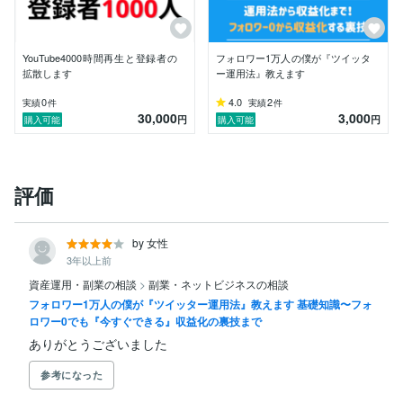
自分が実際に稼ぐために得た具体的な知識を教えます。

ぼくに相談いただければ、稼ぐヒントを与えます。

あとは行動するだけ の状態に持っていきます。

YouTube4000時間再生と登録者の
フォロワー1万人の僕が『ツイッタ
拡散します
ー運用法』教えます
【 迅速丁寧な対応、サポート力 】

収益化までの知識が無い方にも安心いただけるよう

0
4.0
2
実績
件
実績
件
30,000
3,000
迅速丁寧な説明を心がけています

円
円
購入可能
購入可能
収益化の知識も豊富なので、全力でお力添えさせていた
だきます。

評価
どうぞよろしくお願いいたします。
by 女性
3年以上前
資産運用・副業の相談
>
副業・ネットビジネスの相談
フォロワー1万人の僕が『ツイッター運用法』教えます 基礎知識〜フォ
ロワー0でも『今すぐできる』収益化の裏技まで
ありがとうございました
参考になった