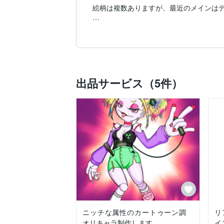
絵柄は複数ありますが、最近のメインはデ
アニメ塗りのシンプルな作風と、原宿系
ンテンツとの相性はいいかと思います。

名刺やSNSなどのプロフィール画像、Yo
ご要望があればLive2D用の簡単なイ
出品サービス（5件）
イラストの納期に関しては、1キャラクタ
も含めて最長でも3週間以内には完成イラ
他の案件や業務などがない場合はバストア
ニッチな属性のカートゥーン調
リ
オリキャラ制作します
イ