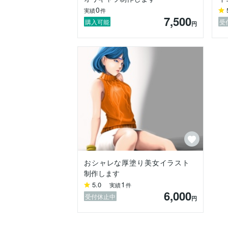
0
実績
件
7,500
購入可能
受
円
おシャレな厚塗り美女イラスト
制作します
1
5.0
実績
件
6,000
受付休止中
円