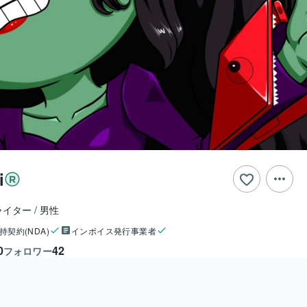
i
ライター
男性
持契約(NDA)
インボイス発行事業者
0
42
フォロワー