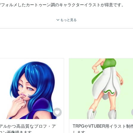
フォルメしたカートゥーン調のキャラクターイラストが得意です。

のポップなカラーリングやアニメカルチャーやネット文化などの要素を
もっと見る
uTubeやゲームの立ち絵など、幅広い用途にお使いいただけるコンテン
ラストの切り分けや、ごく簡単な動きであればモデリングも可能なので、ご
ー全身の立ち絵がおよそ1週間程度。ご希望される内容や差分の有無、
ストの納品が可能かと思われます。

ップ構図で最短4日以内での納品の実績もあります。

アルかつ高品質なプロフ・ア
TRPGやVTUBER用イラスト制
コン画像描きます
します