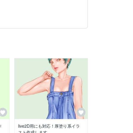
デザインに取り入れており、ネット上のコ
ツをご提供いたします。

相談いただければと思います。

リテイク回数、メール返信のタイミング等
作
live2D用にも対応！厚塗り系イラ
スト作成します