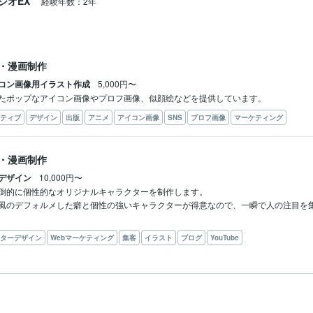
ジオEX
経験年数：2年
・漫画制作
コン画像用イラスト作成
5,000円〜
たポップなアイコン画像やプロフ画像、似顔絵などを提供しています。
ティブ
デザイン
出版
アニメ
アイコン画像
SNS
プロフ画像
マーケティング
・漫画制作
デザイン
10,000円〜
倒的に個性的なオリジナルキャラクターを制作します。

風のデフォルメした癖と個性の強いキャラクターが得意なので、一瞬で人の注目を
ターデザイン
Webマーケティング
集客
イラスト
ブログ
YouTube