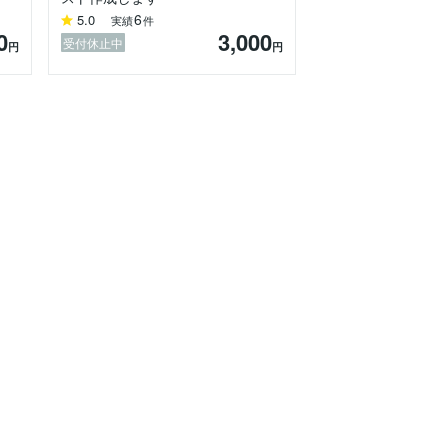
6
5.0
実績
件
0
3,000
受付休止中
円
円