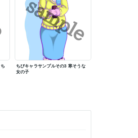
っち
ちびキャラサンプルその3 寒そうな
女の子