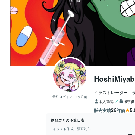
HoshiMiyab
イラストレーター、
最終ログイン：
9ヶ月前
本人確認
機密保
25
5.
販売実績
評価
納品ごとの予算目安
イラスト作成・漫画制作