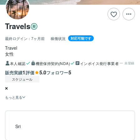
Travels
最終ログイン：
7ヶ月前
稼働状況
対応可能です
Travel 
女性
本人確認
機密保持契約(NDA)
インボイス発行事業者
未登録
1
5.0
5
販売実績
評価
フォロワー
スケジュール
❌
もっと見る
Sri 