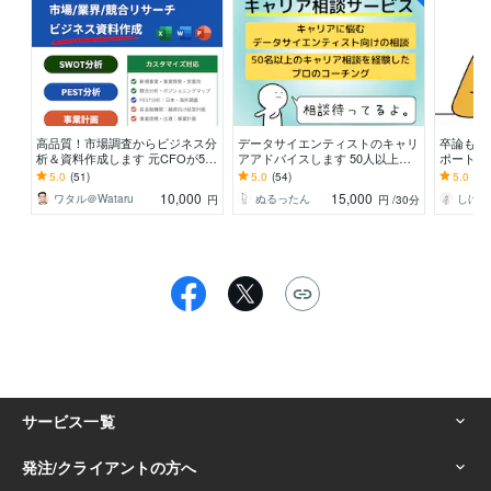
高品質！市場調査からビジネス分
データサイエンティストのキャリ
卒論もO
析＆資料作成します 元CFOが500
アアドバイスします 50人以上のD
ポートし
社の経験を活かし、あなたのビジ
Sキャリア相談を経験したプロの
絶対卒業
5.0
(51)
5.0
(54)
5.0
(63
ネス課題を解決
キャリアサポート
現在5件
10,000
15,000
ワタル＠Wataru
ぬるったん
しげす
円
円
/30分