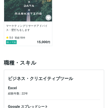
ナリティクスで各部門へマーケティング戦略立案のため
のアクションしてもらうための提言を行っています。

現職・前職のキャリアを通じて、企業のマーケティング
課題に対して、課題整理から仮説構築の仕方・リサーチ
企画・リサーチの設計アドバイス・データ解釈や示唆出
マーケティングリサーチアドバイ
しなど、課題や方向性に対してモヤモヤしたコトに対す
ス・壁打ちをします
る壁打ちや1on1、タイムチャージ形式でのスポットコ
ンサルティングなどお気軽にご相談ください。
5.0
18
実績
件
15,000
円
購入可能
職種・スキル
ビジネス・クリエイティブツール
Excel
経験年数
:
22年
Google スプレッドシート