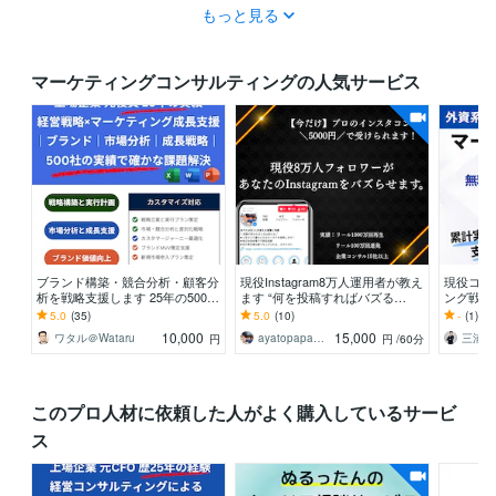
もっと見る
マーケティングコンサルティングの人気サービス
ブランド構築・競合分析・顧客分
現役Instagram8万人運用者が教え
現役コン
析を戦略支援します 25年の500社
ます “何を投稿すればバズる
ング戦略
の実績で経営戦略視点で確かな支
の？“その悩み実践×分析で解決し
ンサル歴
5.0
(35)
5.0
(10)
-
(1)
援します
ます！
アドバイ
10,000
15,000
ワタル＠Wataru
ayatopapa1104
円
円
/60分
このプロ人材に依頼した人がよく購入しているサービ
ス