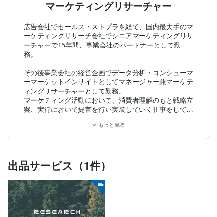
マーケティングリサーチャー
広告会社でセールス・ストプラを経て、国内最大手のマ
ーケティングリサーチ会社でシニアマーケティングリサ
ーチャーで15年間、事業会社のパートナーとして勤
務。

その後事業会社の経営企画でデータ分析・コンシューマ
ーマーケットインサイトとしてマネージャー兼マーケテ
ィングリサーチャーとして勤務。

マーケティング活動において、消費者理解のもと戦略立
案、実行において提言を行い実装していく仕事をしてい
ます。

もっと見る
前職では、企業のマーケティング部や商品開発部、コミ
ュニケーション戦略を担う担当の方に対して消費者理
解・コンシューマーインサイトのリサーチやデータ分析
出品サービス（1件）
を通じてデータをもとに施策立案、打ち手への落とし込
みをパートナーとして仕事をしていました。

専門領域は、食品・飲料・FMCG・消費財・ITサービ
ス、・メディア領域が強いです。

現職は、事業会社でマーケティングリサーチやデータア