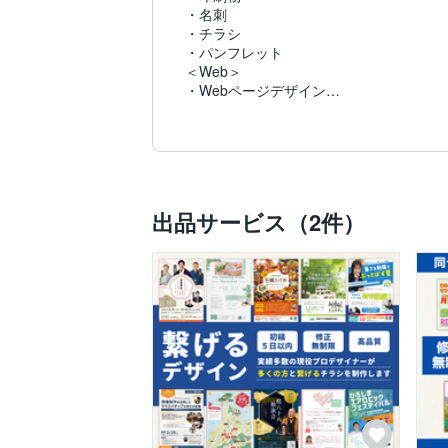
・名刺

・チラシ

・パンフレット

＜Web＞

・Webページデザイン

・コーディング

・レスポンシブ対応

・広告用のバナー制作

・販促用のランディングページ制作

などのデザインの業務を担当しています。
出品サービス（2件）
【得意なこと】

シンプルなデザインが得意です。

ご希望のデザインを的確なコーディングで
【可能な業務】

・コーディング

・Wordpress

・レスポンシブデザイン

・画像の修正から、レイアウト、文字の挿
・ロゴ・バナー・ちらし・パンフレット作
・イラスト
