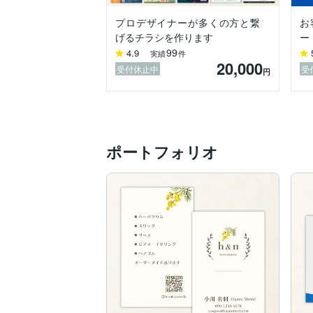
・LPデザイン

など、クライアント様のイメージに合った
プロデザイナーが多くの方と繋
お
げるチラシを作ります
ー
【使用ソフト】

99
4.9
実績
件
・photoshop

20,000
・illustrator

受付休止中
受
円
・Dreamweaver

・Xd

・Wordpress

ポートフォリオ
お仕事のご相談お待ちしております。