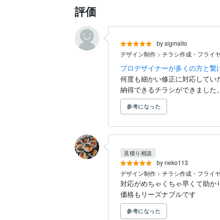
評価
by sigmaito
デザイン制作
>
チラシ作成・フライ
プロデザイナーが多くの方と繋
何度も細かい修正に対応してい
納得できるチラシができました
参考になった
見積り相談
by neko113
デザイン制作
>
チラシ作成・フライ
対応がめちゃくちゃ早くて助かり
価格もリーズナブルです
参考になった