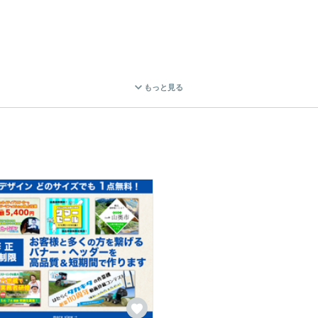
もっと見る


実現します

入、装飾、アイキャッチなども可能です

成
