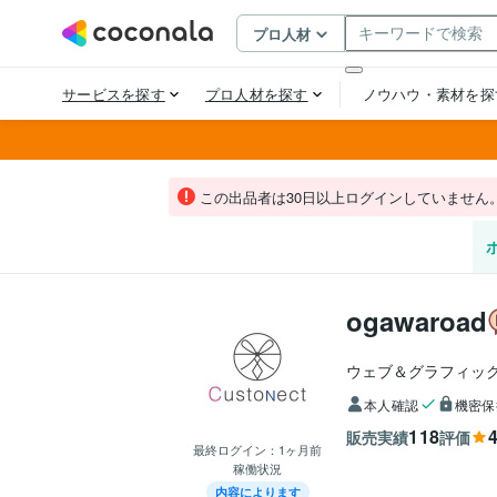
この出品者は30日以上ログインしていません
ogawaroad
ウェブ＆グラフィッ
本人確認
機密保
118
4
販売実績
評価
最終ログイン：
1ヶ月前
稼働状況
内容によります