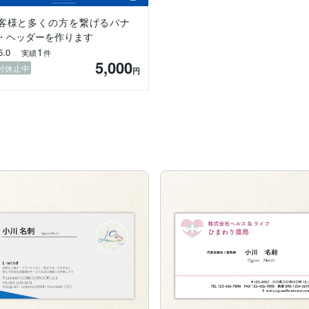
デザインを作ることを心がけています。

客様と多くの方を繋げるバナ
・ヘッダーを作ります
1
5.0
実績
件
5,000
付休止中
円