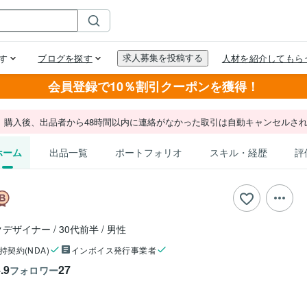
会員登録で10％割引クーポンを獲得！
。購入後、出品者から48時間以内に連絡がなかった取引は自動キャンセルさ
ホーム
出品一覧
ポートフォリオ
スキル・経歴
評
クデザイナー
30代前半
男性
持契約(NDA)
インボイス発行事業者
.9
27
フォロワー