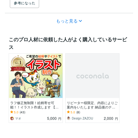
参考になった
もっと見る
このプロ人材に依頼した人がよく購入しているサービ
ス
ラフ修正無制限！絵柄寄せ可
リピーター様限定、内容によりご
能！！イラスト作成します 【商
案内をいたします 納品後のテキ
用可】SNS集客・キャラデザ・似
スト変更・ aiデータの修正ほか
5.0
(43)
5.0
(8)
顔絵・アイコン・配信対応
5,000
2,000
マオ
Design ZAZOU
円
円