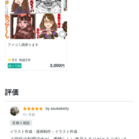
アメコミ調承ります
5.0
2
実績
件
3,000
円
購入可能
評価
by asukabelly
4ヶ月前
見積り相談
イラスト作成・漫画制作
>
イラスト作成
２回目の利用ですが、素晴らしい作品をありがとうございま