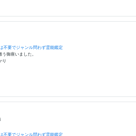
明は不要でジャンル問わず霊能鑑定
う御座いました。

り

価
明は不要でジャンル問わず霊能鑑定