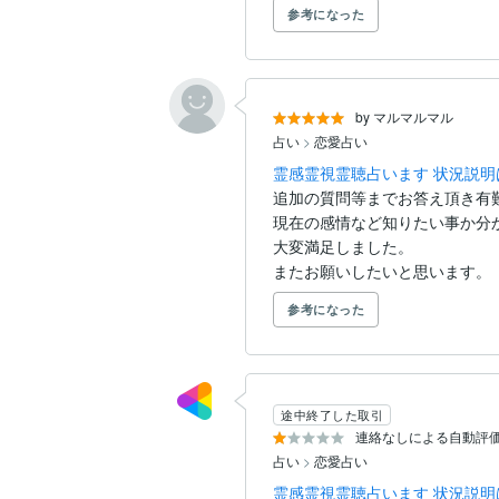
参考になった
by マルマルマル
占い
>
恋愛占い
霊感霊視霊聴占います 状況説
追加の質問等までお答え頂き有難
現在の感情など知りたい事か分か
大変満足しました。

またお願いしたいと思います。
参考になった
途中終了した取引
連絡なしによる自動評
占い
>
恋愛占い
霊感霊視霊聴占います 状況説