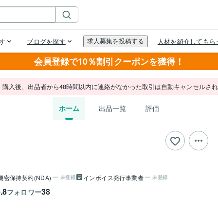
会員登録で10％割引クーポンを獲得！
。購入後、出品者から48時間以内に連絡がなかった取引は自動キャンセルさ
ホーム
出品一覧
評価
機密保持契約(NDA)
インボイス発行事業者
未登録
未登録
.8
38
フォロワー