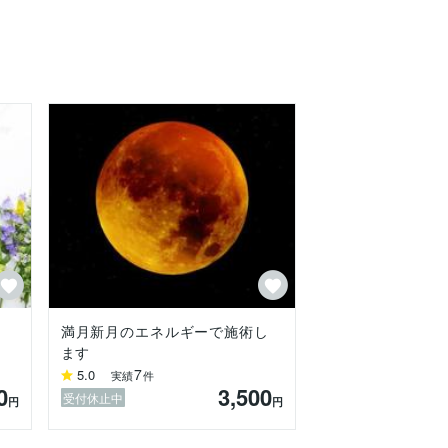
満月新月のエネルギーで施術し
ます
7
5.0
実績
件
0
3,500
受付休止中
円
円