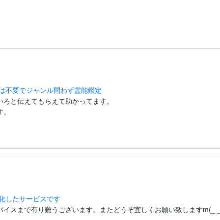
明は不要でジャンル問わず霊能鑑定
いろと伝えてもらえて助かってます。

す。
特化したサービスです
イスまで有り難うございます。またどうぞ宜しくお願い致しますm(_ _