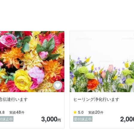
念伝達行います
ヒーリング浄化行います
48
20
4.8
5.0
実績
件
実績
件
3,000
2,00
付休止中
受付休止中
円