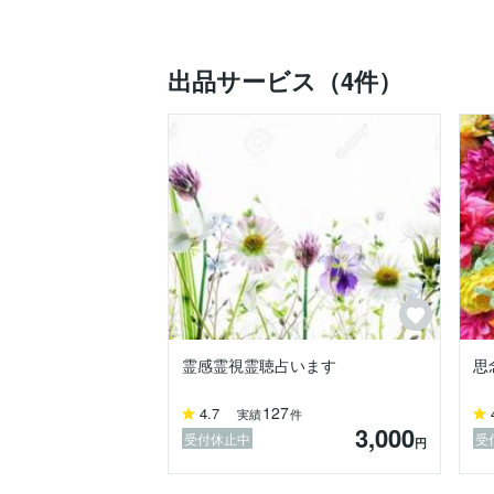
出品サービス（4件）
霊感霊視霊聴占います
思
127
4.7
実績
件
3,000
受付休止中
受
円