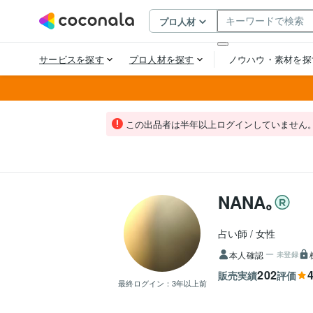
この出品者は半年以上ログインしていません
NANA｡
占い師
女性
本人確認
未登録
202
4
販売実績
評価
最終ログイン：
3年以上前