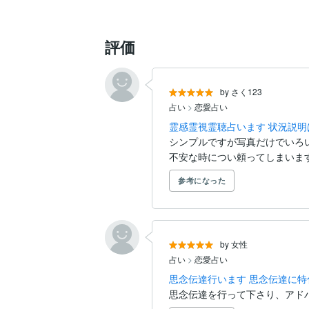
評価
by さく123
占い
>
恋愛占い
霊感霊視霊聴占います 状況説
シンプルですが写真だけでいろ
不安な時につい頼ってしまいま
参考になった
by 女性
占い
>
恋愛占い
思念伝達行います 思念伝達に
思念伝達を行って下さり、アドバ