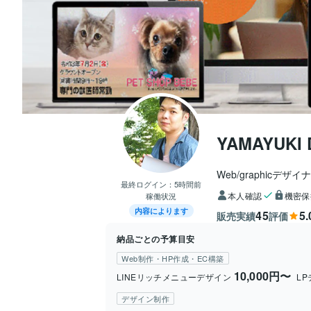
YAMAYUKI
Web/graphicデザイ
最終ログイン：
5時間前
本人確認
機密保
稼働状況
内容によります
45
5.
販売実績
評価
納品ごとの予算目安
Web制作・HP作成・EC構築
10,000円〜
LINEリッチメニューデザイン
L
デザイン制作