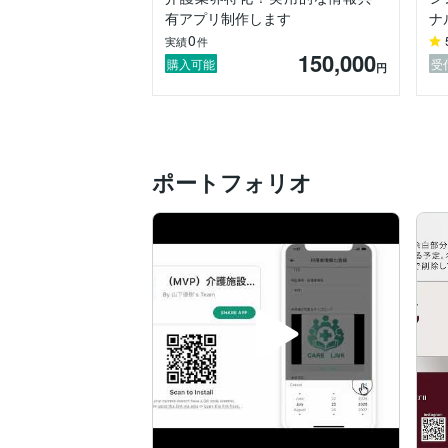
パートナーとして長く伴走することを前提
有アプリ制作します
ナ
■ 強み

0
実績
件
私は一般的な「デザインのみ」の制作だけでな
150,000
・デザインだけでなく構成・導線を意識し
購入可能
受
円
・ノーコードでアプリまで対応（短期間）
・AI活用によるスピードと品質の両立

・導線設計 × デザインの両軸で提案できる
・介護現場で培ったヒアリング力で要望を
Webサイトからアプリまで、一貫して形に
ポートフォリオ
■ 使用ツール

・Photoshop

・Illustrator

・Adalo

・ヒートマップツール

・figma

・WordPress

・wix

■ 制作実績

ポートフォリオよりご覧いただけます

⸻

ご不明点やご相談など、どんな段階でも問
まずはお気軽にメッセージいただけますと
■ 得意ジャンル

・男性、女性ターゲット向けデザイン
