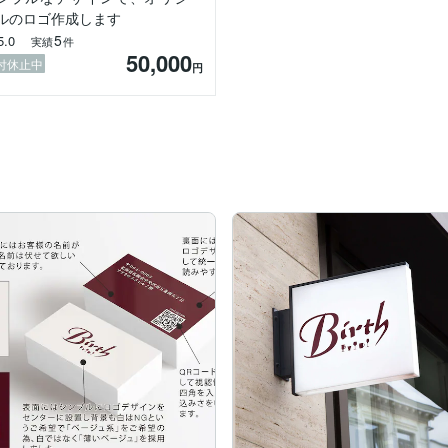
に関わらせていただきます。

ルのロゴ作成します
5
5.0
実績
件
く、WEBデザイン × AI × ノーコードアプリ（Adalo）を掛け合わ
50,000
た設計

付休止中
円




言語化

できる点が強みです。

題ございません。

幸いです。
