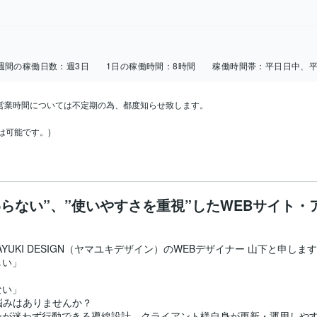
週間の稼働日数：
週3日
1日の稼働時間：
8時間
稼働時間帯：
平日日中、
営業時間については不定期の為、都度知らせ致します。

は可能です。)
わらない”、”使いやすさを重視”したWEBサイト・
UKI DESIGN（ヤマユキデザイン）のWEBデザイナー 山下と申します
い」

い」

みはありませんか？

ーが迷わず行動できる導線設計、クライアント様自身が更新・運用しや