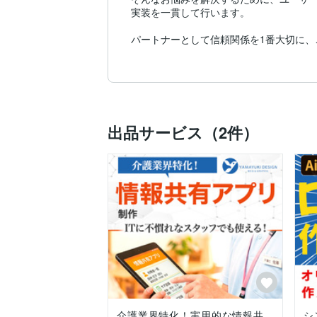
実装を一貫して行います。

パートナーとして信頼関係を1番大切に、
「テンプレではなく、自分に合ったサイト
「制作会社に依頼すると数百万かかると言
「公開後の運用や扱いが不安」

など、どんなことでもお気軽にご相談くだ
-------------

■ 経験業界

出品サービス（2件）
・建設業界

・介護業界

専門性の高い内容でも、

わかりやすく伝える設計・デザインを得意
■ 受付中の業務

・ホームページ制作（解析、改善込み）

・LP制作（解析、改善込み）

・ノーコードアプリ開発（Adalo）

・ヒートマップ解析（Microsoft clarity）

-------------

■ 制作スタイル

・構成設計〜デザイン〜実装まで一貫対応
・「見た目」だけでなく使いやすさ・分か
・公開後の運用を見据えた設計

介護業界特化！実用的な情報共
シ