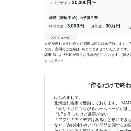
30,000円〜
ロゴデザイン
継続（時給/月給）の予算目安
3,000円
30万円
時間単価：
月単価：
1
スケジュール
返信が遅れますが必ず24時間以内には返信致します。
なお、夜間のご連絡は0時までとさせていただきます。

諸事情により対応が遅くなる場合がございます。(連絡
もっと見る
“作るだけで終
はじめまして。

北海道札幌市で活動しております、 YAMAY
「売り上げにつながるホームページがほし
「LPを作ったけど反応がない」

「アプリのアイデアはあるけど形にできな
など、Web制作やアプリ開発に関するお悩
そんなお悩みを解決するために、ユーザ