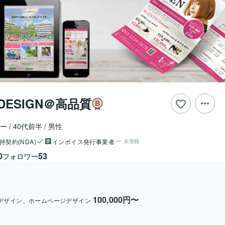
 DESIGN＠高品質
ナー
40代前半
男性
持契約(NDA)
インボイス発行事業者
未登録
0
53
フォロワー
100,000円〜
Pデザイン、ホームページデザイン